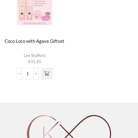
Coco Loco with Agave Giftset
Lee Stafford
€
31,45
Coco
Loco
with
Agave
Giftset
aantal