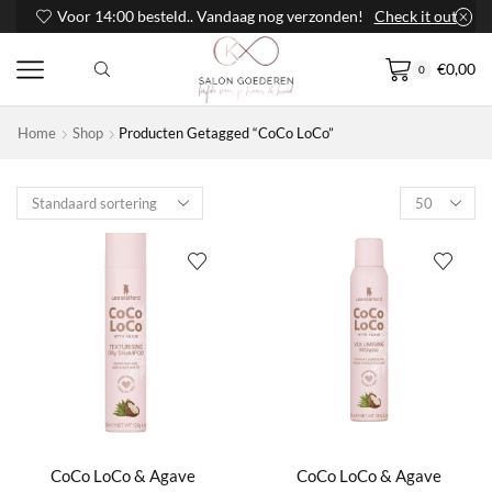
Voor 14:00 besteld.. Vandaag nog verzonden!
Check it out
€
0,00
0
Home
Shop
Producten Getagged “CoCo LoCo”
Products
per
page
CoCo LoCo & Agave
CoCo LoCo & Agave