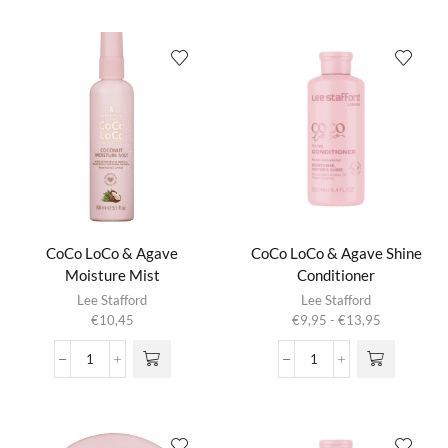
&
&
Agave
Agave
Hair
Heat
Oil
Protection
aantal
Mist
aantal
CoCo LoCo & Agave
CoCo LoCo & Agave Shine
Moisture Mist
Conditioner
Dit product
Lee Stafford
Lee Stafford
heeft
Prijsklasse:
€
10,45
€
9,95
-
€
13,95
meerdere
€9,95
variaties.
tot
CoCo
CoCo
Deze optie
€13,95
LoCo
LoCo
kan gekozen
&
&
worden op de
Agave
Agave
productpagina
Moisture
Shine