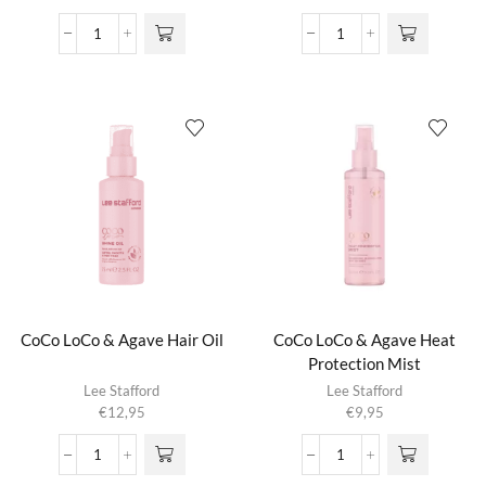
CoCo
CoCo
LoCo
LoCo
&
&
Agave
Agave
Blow
Firm
&
Hold
Go
Hair
11-
Spray
in-
aantal
1
Lotion
aantal
CoCo LoCo & Agave Hair Oil
CoCo LoCo & Agave Heat
Protection Mist
Lee Stafford
Lee Stafford
€
12,95
€
9,95
CoCo
CoCo
LoCo
LoCo