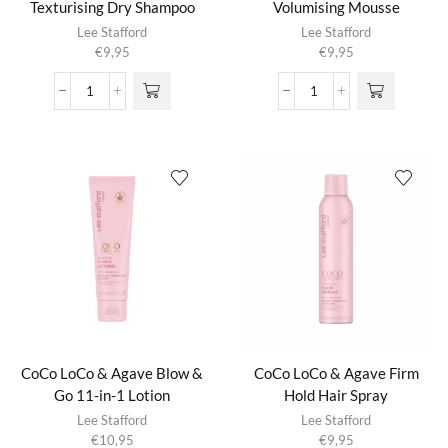
Texturising Dry Shampoo
Volumising Mousse
Lee Stafford
Lee Stafford
€
9,95
€
9,95
CoCo
CoCo
LoCo
LoCo
&
&
Agave
Agave
Texturising
Volumising
Dry
Mousse
Shampoo
aantal
aantal
CoCo LoCo & Agave Blow &
CoCo LoCo & Agave Firm
Go 11-in-1 Lotion
Hold Hair Spray
Lee Stafford
Lee Stafford
€
10,95
€
9,95