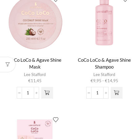
Mist
Conditioner
aantal
aantal
CoCo LoCo & Agave Shine
CoCo LoCo & Agave Shine
Mask
Shampoo
Dit product
Lee Stafford
Lee Stafford
heeft
Prijsklasse:
€
11,45
€
9,95
-
€
14,95
meerdere
€9,95
variaties.
tot
CoCo
CoCo
Deze optie
€14,95
LoCo
LoCo
kan gekozen
&
&
worden op de
Agave
Agave
productpagina
Shine
Shine
Mask
Shampoo
aantal
aantal