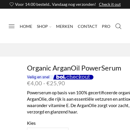
Voor 14:00 besteld.. Vandaag nog verzonden!
Check it out
HOME
SHOP
MERKEN
CONTACT
PRO
Organic ArganOil PowerSerum
Prijsklasse:
€
4,00
-
€
25,90
€4,00
Powerserum op basis van 100% gecertificeerde organ
tot
ArganOlie, die rijk is aan essentiële vetzuren en anti
€25,90
waaronder vitamine E. De ArganOlie zorgt voor zacht,
verzorgd en glanzend haar.
Kies