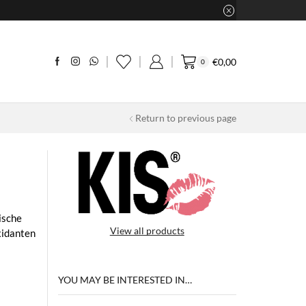
€
0,00
0
Return to previous page
ische
View all products
oxidanten
YOU MAY BE INTERESTED IN…