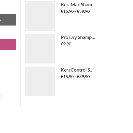
KeraMax Shampoo
Prijsklasse:
€
15,90
-
€
39,90
€15,90
N
tot
€39,90
Pro Dry Shampoo
€
9,90
KeraControl Shampoo
Prijsklasse:
€
15,90
-
€
39,90
€15,90
tot
€39,90
m