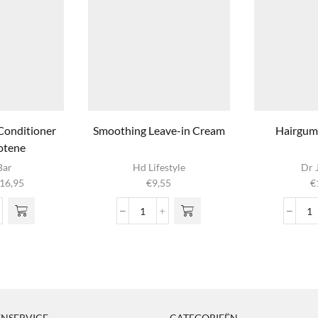
Conditioner
Smoothing Leave-in Cream
Hairgum 
otene
ct
Bar
Hd Lifestyle
Dr 
Prijsklasse:
16,95
€
9,55
€
e
€9,45
Deze
tot
Smoothing
H
n
€16,95
re
Leave-
A
tioner
in
1.
 de
arotene
Cream
aa
ina
l
aantal
NSERVICE
CATEGORIEËN