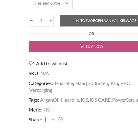
TOEVOEGEN AAN WINKELWAGE
Organic
ArganOil
OR
PowerSerum
aantal
BUY NOW
Add to wishlist
SKU:
N/A
Categories:
Haarolie
,
Haarproducten
,
KIS
,
PRO
,
Verzorging
Tags:
ArganOil
,
Haarolie
,
KIS
,
KIS CARE
,
PowerSeru
Merk:
KIS
Share: