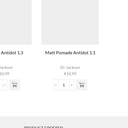
Antidot 1.3
Matt Pomade Antidot 1.1
Nº01 Co
Di
Jackson
Dr Jackson
10,99
€
10,99
€
m
vari
airgum
Matt
o
ntidot
Pomade
g
3
Antidot
wor
ntal
1.1
prod
aantal
PRODUCT GROEPEN