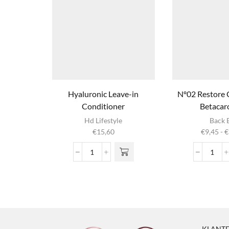
Hyaluronic Leave-in
Nº02 Restore 
Conditioner
Betacar
Dit produ
Hd Lifestyle
Back 
heeft
€
15,60
€
9,45
-
€
meerder
variaties. 
Hyaluronic
Nº02
optie ka
Leave-
Resto
gekozen
in
Condi
worden op
Conditioner
Betac
productpag
aantal
aanta
KLANTE