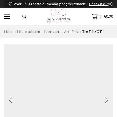
Voor 14:00 besteld.. Vandaag nog verzonden!
Check it out
€
0,00
0
Home
Haarproducten
Haartypen
Anti-Frizz
The Frizz Oil™