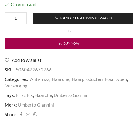
Op voorraad
TOEVOEGEN AAN WINKELWAGEN
The
Frizz
OR
Oil™
aantal
BUY NOW
Add to wishlist
SKU:
5060472672766
Categories:
Anti-frizz
,
Haarolie
,
Haarproducten
,
Haartypen
,
Verzorging
Tags:
Frizz Fix
,
Haarolie
,
Umberto Giannini
Merk:
Umberto Giannini
Share: