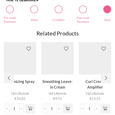
Related Products
Volumizing Spray
Smoothing Leave-
Curl Cream
in Cream
Amplifier
Hd Lifestyle
Hd Lifestyle
Hd Lifestyle
€
10,85
€
9,55
€
13,55
Volumizing
Smoothing
Curl