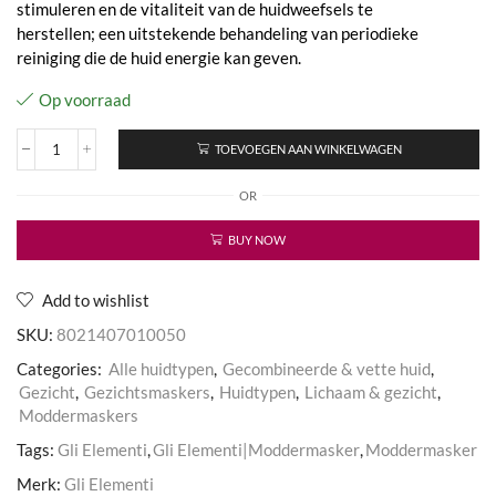
stimuleren en de vitaliteit van de huidweefsels te
herstellen; een uitstekende behandeling van periodieke
reiniging die de huid energie kan geven.
Op voorraad
TOEVOEGEN AAN WINKELWAGEN
Remineralizing
Geothermal
OR
Mud
Mask
aantal
BUY NOW
Add to wishlist
SKU:
8021407010050
Categories:
Alle huidtypen
,
Gecombineerde & vette huid
,
Gezicht
,
Gezichtsmaskers
,
Huidtypen
,
Lichaam & gezicht
,
Moddermaskers
Tags:
Gli Elementi
,
Gli Elementi|Moddermasker
,
Moddermasker
Merk:
Gli Elementi