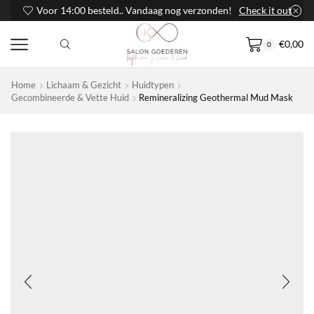
Voor 14:00 besteld.. Vandaag nog verzonden!
Check it out
€
0,00
0
Home
Lichaam & Gezicht
Huidtypen
Gecombineerde & Vette Huid
Remineralizing Geothermal Mud Mask