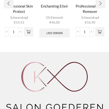
Professional Skin
Enchanting Elixir
Professional Stain
Protect
Remover
Schwarzkopf
Gli Elementi
Schwarzkopf
€
14,55
€
46,00
€
16,90
LEES VERDER
Professional
Professional
Skin
Stain
Protect
Remover
aantal
aantal