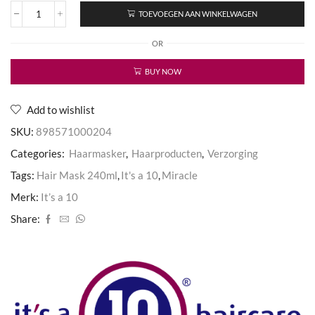
TOEVOEGEN AAN WINKELWAGEN
Miracle
Hair
OR
Mask
240ml
aantal
BUY NOW
Add to wishlist
SKU:
898571000204
Categories:
Haarmasker
,
Haarproducten
,
Verzorging
Tags:
Hair Mask 240ml
,
It's a 10
,
Miracle
Merk:
It’s a 10
Share: