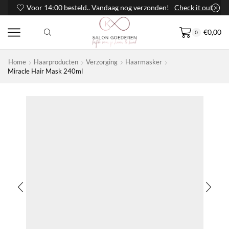
Voor 14:00 besteld.. Vandaag nog verzonden!
Check it out
€
0,00
0
Home
Haarproducten
Verzorging
Haarmasker
Miracle Hair Mask 240ml