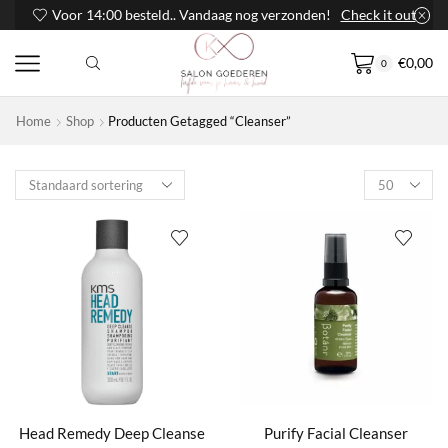
Voor 14:00 besteld.. Vandaag nog verzonden!
Check it out
€
0,00
0
Home
Shop
Producten Getagged “Cleanser”
Products
per
page
Head Remedy Deep Cleanse
Purify Facial Cleanser