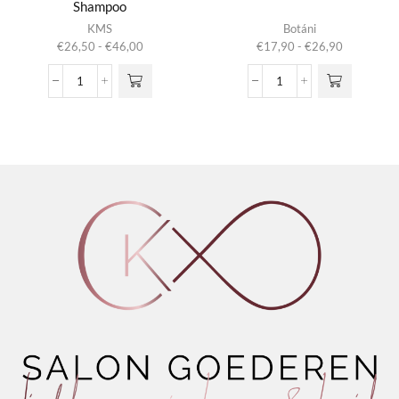
Shampoo
Dit product
Dit product
KMS
Botáni
heeft
heeft
Prijsklasse:
Prijsklasse:
€
26,50
-
€
46,00
€
17,90
-
€
26,90
meerdere
meerdere
€26,50
€17,90
variaties.
variaties.
tot
tot
Head
Purify
Deze optie
Deze optie
€46,00
€26,90
Remedy
Facial
kan gekozen
kan gekozen
Deep
Cleanser
worden op de
worden op de
Cleanse
aantal
productpagina
productpagina
Shampoo
aantal