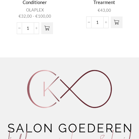
Conditioner
Trearment
Dit product
OLAPLEX
€
43,00
heeft
Prijsklasse:
€
32,00
-
€
100,00
meerdere
€32,00
No.5
variaties.
tot
No.5
Scalp
Deze optie
€100,00
Fine
Longevity
kan gekozen
Bond
Trearment
worden op de
Maintenance
aantal
productpagina
Conditioner
aantal