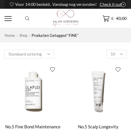
Voor 14:00 besteld.. Vandaag nog verzonden!
Check it out
€
0,00
0
Home
Shop
Producten Getagged “FINE”
Products
per
page
No.5 Fine Bond Maintenance
No.5 Scalp Longevity