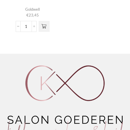
Goldwell
€
23,45
Stylesign
Mattifying
Paste
aantal