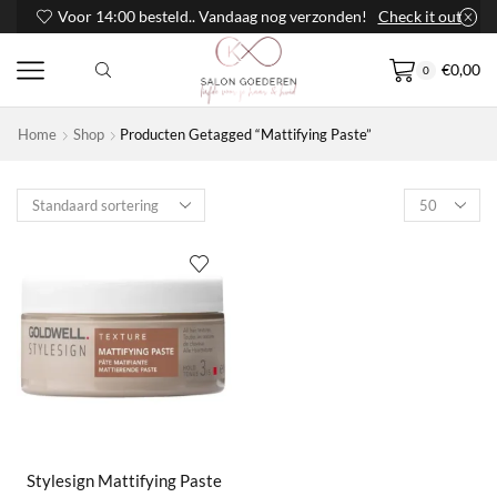
Voor 14:00 besteld.. Vandaag nog verzonden!
Check it out
€
0,00
0
Home
Shop
Producten Getagged “Mattifying Paste”
Products
per
page
Stylesign Mattifying Paste