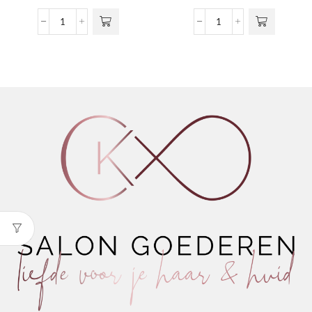
Inebrya
Inebrya
-
-
Ice
Ice
Cream
Cream
Pro
Pro
Volume
Volume
-
-
Volume
Volume
Mousse
One
aantal
aantal