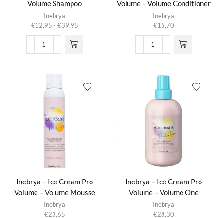
Volume Shampoo
Volume – Volume Conditioner
Dit product
Inebrya
Inebrya
heeft
Prijsklasse:
€
12,95
-
€
39,95
€
15,70
meerdere
€12,95
variaties.
tot
Ice
Inebrya
Deze optie
€39,95
Cream
-
kan gekozen
Pro
Ice
worden op de
Volume
Cream
productpagina
-
Pro
Volume
Volume
Shampoo
-
aantal
Volume
Conditioner
aantal
Inebrya – Ice Cream Pro
Inebrya – Ice Cream Pro
Volume – Volume Mousse
Volume – Volume One
Inebrya
Inebrya
€
23,65
€
28,30