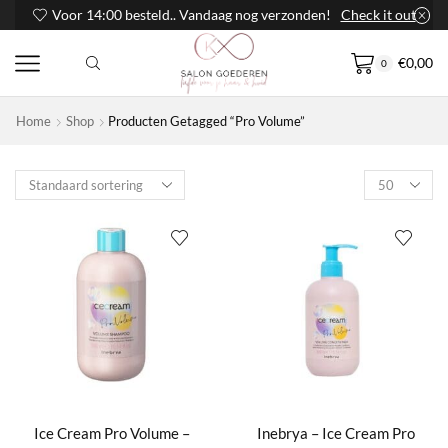
Voor 14:00 besteld.. Vandaag nog verzonden!
Check it out
€
0,00
0
Home
Shop
Producten Getagged “Pro Volume”
Products
per
page
Ice Cream Pro Volume –
Inebrya – Ice Cream Pro