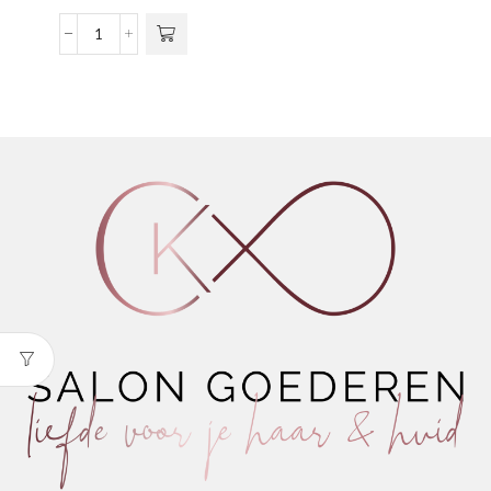
R-
TWO
Renewal
Sealer
aantal