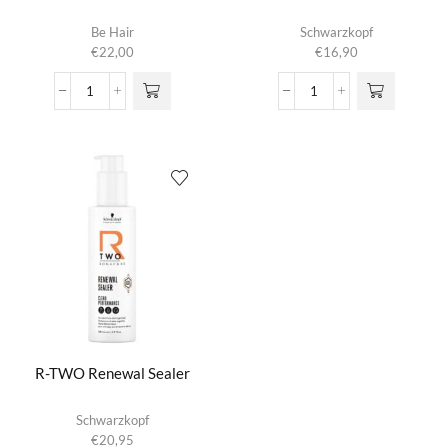
Be Hair
Schwarzkopf
€
22,00
€
16,90
Be
Professional
Color
Hair
Milk
Sealer
Spray
aantal
aantal
R-TWO Renewal Sealer
Schwarzkopf
€
20,95