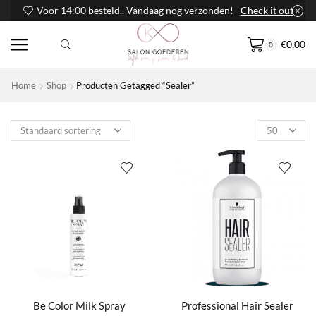
Voor 14:00 besteld.. Vandaag nog verzonden!
Check it out
€
0,00
0
Home
Shop
Producten Getagged “Sealer”
Products
per
page
Be Color Milk Spray
Professional Hair Sealer