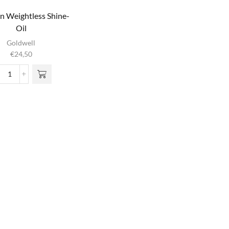
gn Weightless Shine-
Oil
Goldwell
€
24,50
Stylesign
Weightless
Shine-
Oil
aantal