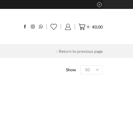
€
0,00
0
Return to previous page
Products
Show
per
page