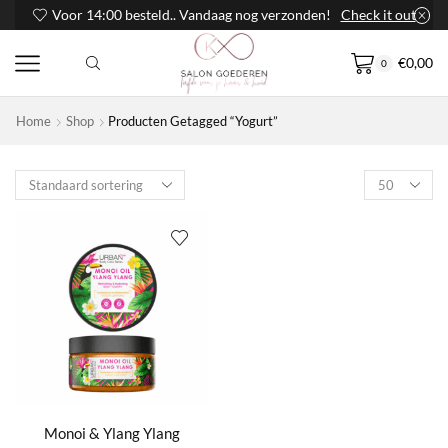
Voor 14:00 besteld.. Vandaag nog verzonden!
Check it out
€
0,00
0
Home
Shop
Producten Getagged “Yogurt”
Products
per
page
Monoi & Ylang Ylang