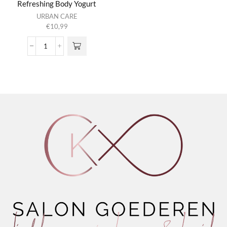
Refreshing Body Yogurt
URBAN CARE
€
10,99
Monoi
&
Ylang
Ylang
Refreshing
Body
Yogurt
aantal