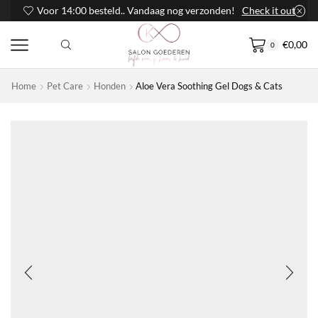
Voor 14:00 besteld.. Vandaag nog verzonden!
Check it out
€
0,00
0
Home
Pet Care
Honden
Aloe Vera Soothing Gel Dogs & Cats