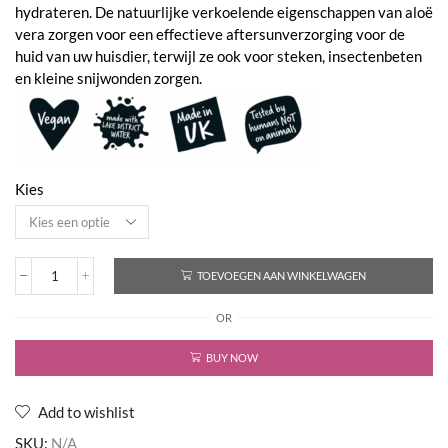
hydrateren. De natuurlijke verkoelende eigenschappen van aloë
vera zorgen voor een effectieve aftersunverzorging voor de
huid van uw huisdier, terwijl ze ook voor steken, insectenbeten
en kleine snijwonden zorgen.
Kies
TOEVOEGEN AAN WINKELWAGEN
Aloe
Vera
OR
Soothing
Gel
Dogs
BUY NOW
&
Cats
aantal
Add to wishlist
SKU:
N/A