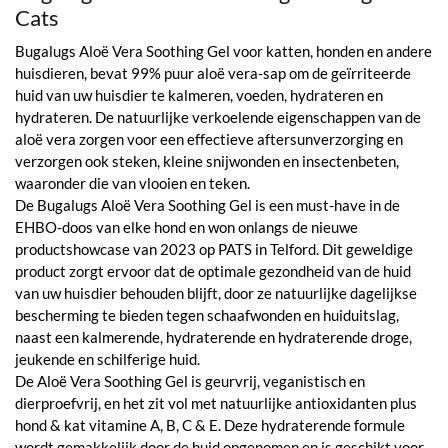
Cats
Bugalugs Aloë Vera Soothing Gel voor katten, honden en andere
huisdieren, bevat 99% puur aloë vera-sap om de geïrriteerde
huid van uw huisdier te kalmeren, voeden, hydrateren en
hydrateren. De natuurlijke verkoelende eigenschappen van de
aloë vera zorgen voor een effectieve aftersunverzorging en
verzorgen ook steken, kleine snijwonden en insectenbeten,
waaronder die van vlooien en teken.
De Bugalugs Aloë Vera Soothing Gel is een must-have in de
EHBO-doos van elke hond en won onlangs de nieuwe
productshowcase van 2023 op PATS in Telford. Dit geweldige
product zorgt ervoor dat de optimale gezondheid van de huid
van uw huisdier behouden blijft, door ze natuurlijke dagelijkse
bescherming te bieden tegen schaafwonden en huiduitslag,
naast een kalmerende, hydraterende en hydraterende droge,
jeukende en schilferige huid.
De Aloë Vera Soothing Gel is geurvrij, veganistisch en
dierproefvrij, en het zit vol met natuurlijke antioxidanten plus
hond & kat vitamine A, B, C & E. Deze hydraterende formule
wordt gemakkelijk door de huid opgenomen en is geschikt voor