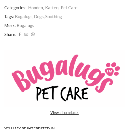
Categories:
Honden
,
Katten
,
Pet Care
Tags:
Bugalugs
,
Dogs
,
Soothing
Merk:
Bugalugs
Share:
View all products
YOU MAY BE INTERESTED IN…