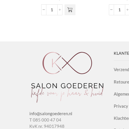
Hyaluronic
Shine
Leave-
Poma
in
Antid
Conditioner
1.2
aantal
aanta
KLANTE
Verzend
Retoure
Algeme
Privacy 
info@salongoederen.nl
Klachte
T 085 000 47 04
KvK nr. 94017948