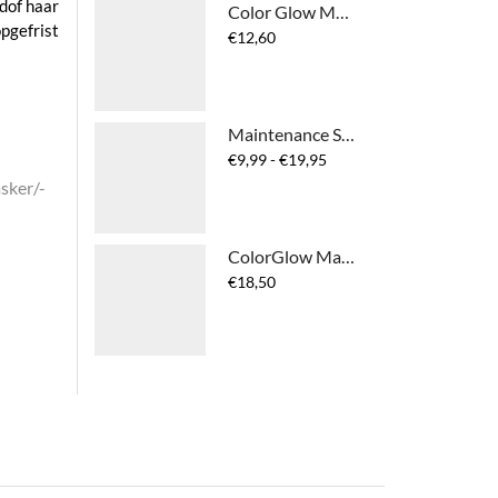
 dof haar
Color Glow Moisture Refill Spray
opgefrist
€
12,60
Maintenance Shampoo Color Glow
Prijsklasse:
€
9,99
-
€
19,95
€9,99
sker/-
tot
€19,95
ColorGlow Maintenance Mask
€
18,50