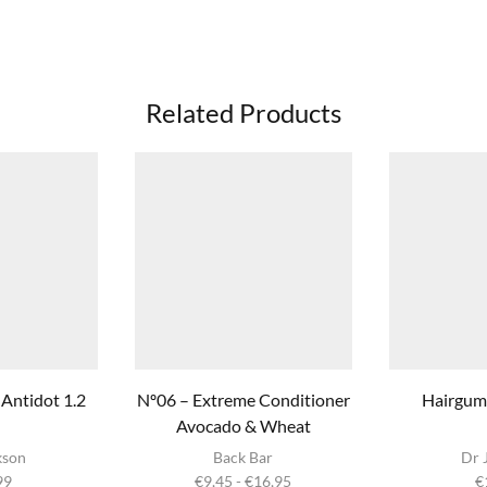
Related Products
Antidot 1.2
Nº06 – Extreme Conditioner
Hairgum 
Avocado & Wheat
Dit product
kson
Back Bar
Dr 
heeft
Prijsklasse:
99
€
9,45
-
€
16,95
€