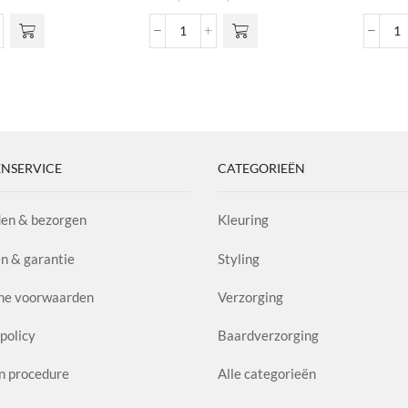
meerdere
€9,45
variaties. Deze
tot
Nº06
H
optie kan
€16,95
de
-
A
gekozen
ot
Extreme
1.
worden op de
Conditioner
aa
productpagina
l
Avocado
&
Wheat
NSERVICE
CATEGORIEËN
aantal
en & bezorgen
Kleuring
n & garantie
Styling
ne voorwaarden
Verzorging
policy
Baardverzorging
n procedure
Alle categorieën