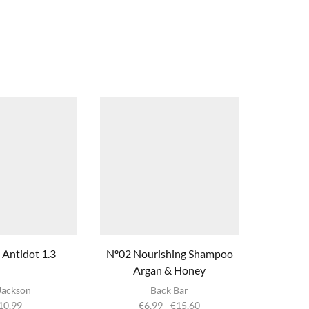
Antidot 1.3
Nº02 Nourishing Shampoo
Smoothi
Argan & Honey
Dit product
Jackson
Back Bar
heeft
Prijsklasse:
10,99
€
6,99
-
€
15,60