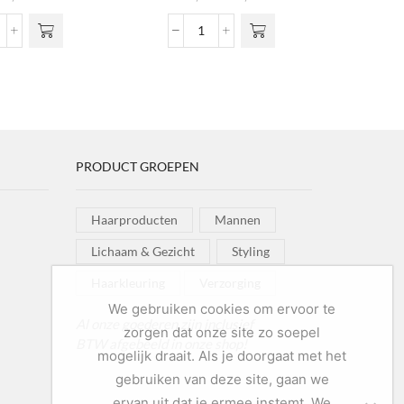
meerdere
€6,99
variaties. Deze
tot
airgum
Nº02
optie kan
€15,60
ntidot
Nourishing
gekozen
3
Shampoo
worden op de
ntal
Argan
productpagina
&
Honey
aantal
PRODUCT GROEPEN
Haarproducten
Mannen
Lichaam & Gezicht
Styling
Haarkleuring
Verzorging
We gebruiken cookies om ervoor te
Al onze goederen zijn inclusief
zorgen dat onze site zo soepel
BTW afgebeeld in onze shop!
mogelijk draait. Als je doorgaat met het
gebruiken van deze site, gaan we
ervan uit dat je ermee instemt. We