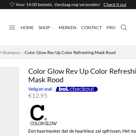
Voor 14:00 besteld.. Vandaag nog verzonden!
Check it out
HOME
SHOP
MERKEN
CONTACT
PRO
/-Shampoo
Color Glow Rev Up Color Refreshing Mask Rood
Color Glow Rev Up Color Refresh
Mask Rood
€
12,95
Een haarmasker dat de haarkleur zal opfrissen. Het m