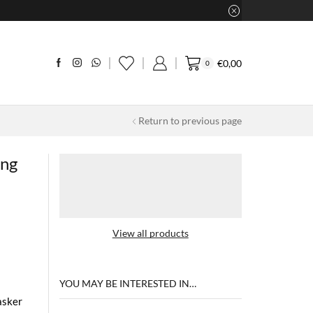
€
0,00
0
Return to previous page
ing
View all products
YOU MAY BE INTERESTED IN…
asker