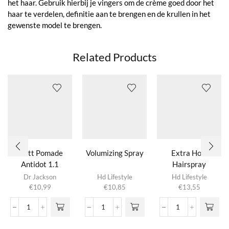
het haar. Gebruik hierbij je vingers om de crème goed door het
haar te verdelen, definitie aan te brengen en de krullen in het
gewenste model te brengen.
Related Products
Matt Pomade
Volumizing Spray
Extra Hold
Antidot 1.1
Hairspray
Dr Jackson
Hd Lifestyle
Hd Lifestyle
€
10,99
€
10,85
€
13,55
Matt
Volumizing
Extra
Pomade
Spray
Hold