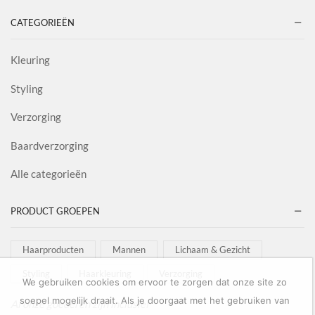
CATEGORIEËN
Kleuring
Styling
Verzorging
Baardverzorging
Alle categorieën
PRODUCT GROEPEN
Haarproducten
Mannen
Lichaam & Gezicht
Styling
Haarkleuring
Verzorging
We gebruiken cookies om ervoor te zorgen dat onze site zo
soepel mogelijk draait. Als je doorgaat met het gebruiken van
Al onze goederen zijn inclusief