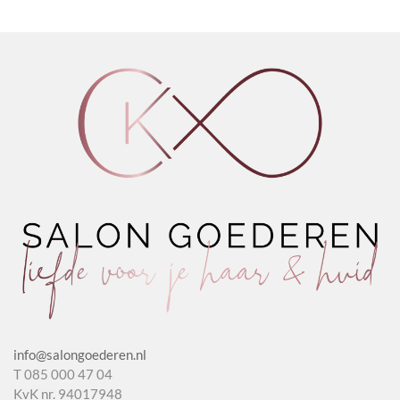
Antidot
aantal
Hairspray
1.1
aantal
aantal
info@salongoederen.nl
T 085 000 47 04
KvK nr. 94017948