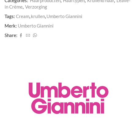
Categories:
Haarproducten
,
Haartypen
,
Krullend haar
,
Leave-
in Crème
,
Verzorging
Tags:
Cream
,
krullen
,
Umberto Giannini
Merk:
Umberto Giannini
Share: