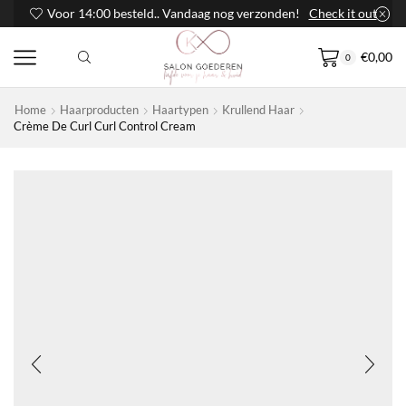
Voor 14:00 besteld.. Vandaag nog verzonden!
Check it out
€
0,00
0
Home
Haarproducten
Haartypen
Krullend Haar
Crème De Curl Curl Control Cream