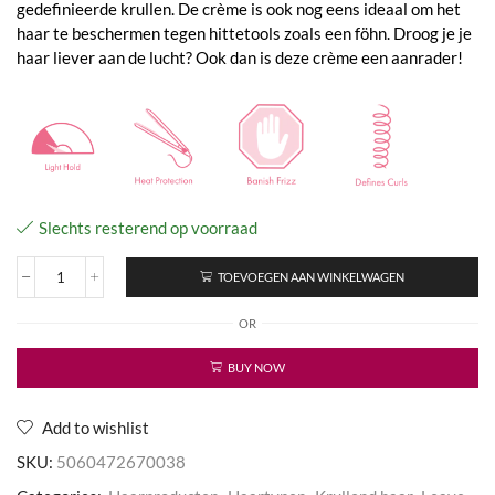
gedefinieerde krullen. De crème is ook nog eens ideaal om het
haar te beschermen tegen hittetools zoals een föhn. Droog je je
haar liever aan de lucht? Ook dan is deze crème een aanrader!
Slechts resterend op voorraad
TOEVOEGEN AAN WINKELWAGEN
Crème
De
OR
Curl
Curl
Control
BUY NOW
Cream
aantal
Add to wishlist
SKU:
5060472670038