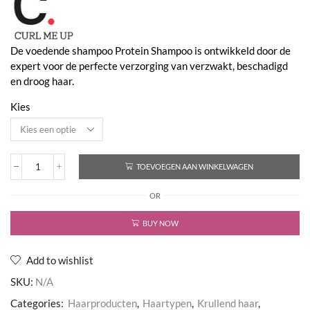
€24,75
De voedende shampoo Protein Shampoo is ontwikkeld door de
expert voor de perfecte verzorging van verzwakt, beschadigd
en droog haar.
Kies
TOEVOEGEN AAN WINKELWAGEN
Curl
Me
OR
Up
Protein
Shampoo
BUY NOW
aantal
Add to wishlist
SKU:
N/A
Categories:
Haarproducten
,
Haartypen
,
Krullend haar
,