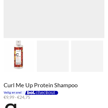
Curl Me Up Protein Shampoo
Prijsklasse:
€
9,99
-
€
24,75
€9,99
tot