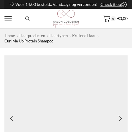
Voor 14:00 besteld.. Vandaag nog verzonden!
Check it out
€
0,00
0
Home
Haarproducten
Haartypen
Krullend Haar
Curl Me Up Protein Shampoo