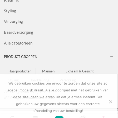
Kleuring
Styling
Verzorging
Baardverzorging
Alle categorieën
PRODUCT GROEPEN
Haarproducten
Mannen
Lichaam & Gezicht
Styling
Haarkleuring
Verzorging
We gebruiken cookies om ervoor te zorgen dat onze site zo
soepel mogelijk draait. Als je doorgaat met het gebruiken van
Al onze goederen zijn inclusief
BTW afgebeeld in onze shop!
deze site, gaan we ervan uit dat je ermee instemt. We
gebruiken uw gegevens slechts voor een correcte
afhandeling van uw bestelling!
Copyright © 2022
Salon Goederen
0
0