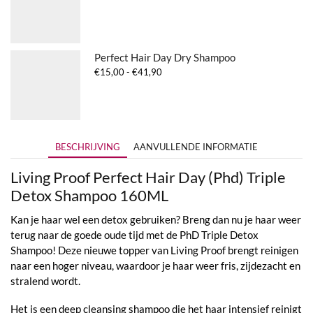
€15,00
tot
€32,70
Perfect Hair Day Dry Shampoo
Prijsklasse:
€
15,00
-
€
41,90
€15,00
tot
€41,90
BESCHRIJVING
AANVULLENDE INFORMATIE
Living Proof Perfect Hair Day (Phd) Triple
Detox Shampoo 160ML
Kan je haar wel een detox gebruiken? Breng dan nu je haar weer
terug naar de goede oude tijd met de PhD Triple Detox
Shampoo! Deze nieuwe topper van Living Proof brengt reinigen
naar een hoger niveau, waardoor je haar weer fris, zijdezacht en
stralend wordt.
Het is een deep cleansing shampoo die het haar intensief reinigt