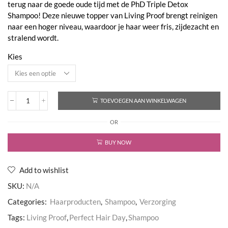
terug naar de goede oude tijd met de PhD Triple Detox
€83,50
Shampoo! Deze nieuwe topper van Living Proof brengt reinigen
naar een hoger niveau, waardoor je haar weer fris, zijdezacht en
stralend wordt.
Kies
TOEVOEGEN AAN WINKELWAGEN
Perfect
Hair
OR
Day
Triple
Detox
BUY NOW
Shampoo
aantal
Add to wishlist
SKU:
N/A
Categories:
Haarproducten
,
Shampoo
,
Verzorging
Tags:
Living Proof
,
Perfect Hair Day
,
Shampoo