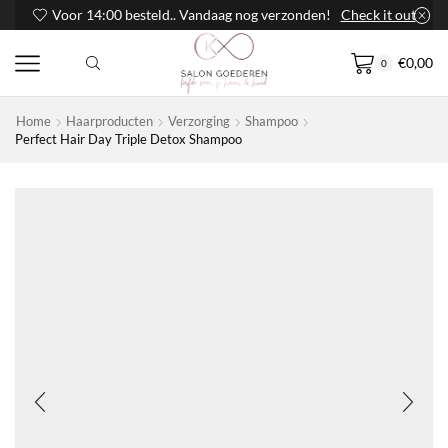
Voor 14:00 besteld.. Vandaag nog verzonden!
Check it out
€
0,00
0
Home
Haarproducten
Verzorging
Shampoo
Perfect Hair Day Triple Detox Shampoo