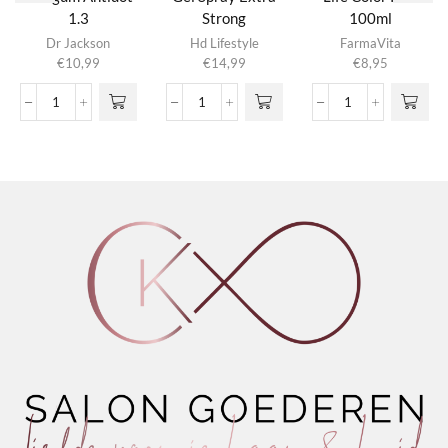
1.3
Strong
100ml
Dit product
Dr Jackson
Hd Lifestyle
FarmaVita
heeft
€
10,99
€
14,99
€
8,95
meerdere
variaties.
Hairgum
Gel
Life
Deze optie
Antidot
Spray
Color
kan gekozen
1.3
Extra
Plus
worden op de
aantal
Strong
100ml
productpagina
aantal
aantal