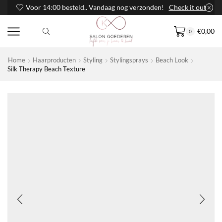
Voor 14:00 besteld.. Vandaag nog verzonden!
Check it out
€
0,00
0
Home
Haarproducten
Styling
Stylingsprays
Beach Look
Silk Therapy Beach Texture