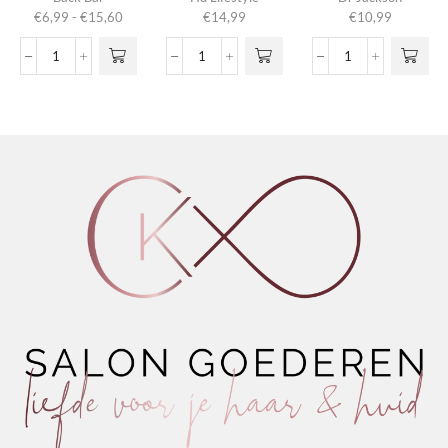
heeft
Prijsklasse:
€
6,99
-
€
15,60
€
14,99
€
10,99
meerdere
€6,99
variaties.
tot
Nº04
Gel
Matt
Deze optie
€15,60
Revitalizing
Spray
Pomade
kan gekozen
Shampoo
Extra
Antidot
worden op de
Natural
Strong
1.1
productpagina
Herbs
aantal
aantal
aantal