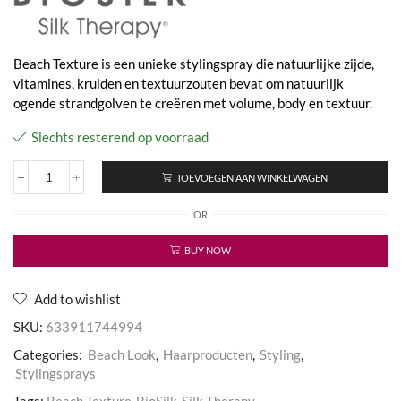
Beach Texture is een unieke stylingspray die natuurlijke zijde,
vitamines, kruiden en textuurzouten bevat om natuurlijk
ogende strandgolven te creëren met volume, body en textuur.
Slechts resterend op voorraad
TOEVOEGEN AAN WINKELWAGEN
Silk
Therapy
OR
Beach
Texture
aantal
BUY NOW
Add to wishlist
SKU:
633911744994
Categories:
Beach Look
,
Haarproducten
,
Styling
,
Stylingsprays
Tags:
Beach Texture
,
BioSilk
,
Silk Therapy