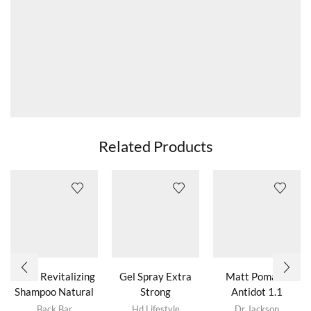
Related Products
Nº04 Revitalizing
Gel Spray Extra
Matt Pomade
Shampoo Natural
Strong
Antidot 1.1
Dit product
Herbs
Back Bar
Hd Lifestyle
Dr Jackson