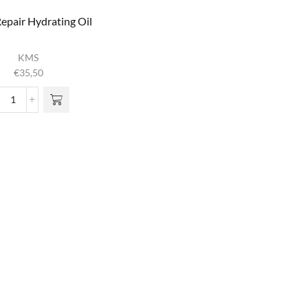
epair Hydrating Oil
KMS
€
35,50
Moist
Repair
Hydrating
Oil
aantal