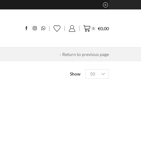
€
0,00
0
Return to previous page
Products
Show
per
page