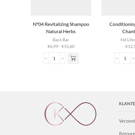
Nº04 Revitalizing Shampoo
Conditionin
Natural Herbs
Chanti
Dit product
Back Bar
Hd Life
heeft
Prijsklasse:
€
6,99
-
€
15,60
€
12,
meerdere
€6,99
variaties. Deze
tot
Nº04
Condi
optie kan
€15,60
Revitalizing
Shap
gekozen
Shampoo
Chant
worden op de
Natural
aanta
productpagina
Herbs
aantal
KLANTE
Verzend
Retoure