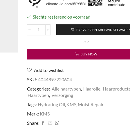
Slechts resterend op voorraad
TOEVOEGEN AAN WINKELWAGE
Moist
Repair
OR
Hydrating
Oil
BUY NOW
aantal
Add to wishlist
SKU:
4044897220604
Categories:
Alle haartypen
,
Haarolie
,
Haarproduct
Haartypen
,
Verzorging
Tags:
Hydrating Oil
,
KMS
,
Moist Repair
Merk:
KMS
Share: