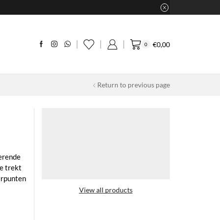
€
0,00
0
Return to previous page
erende
e trekt
arpunten
View all products