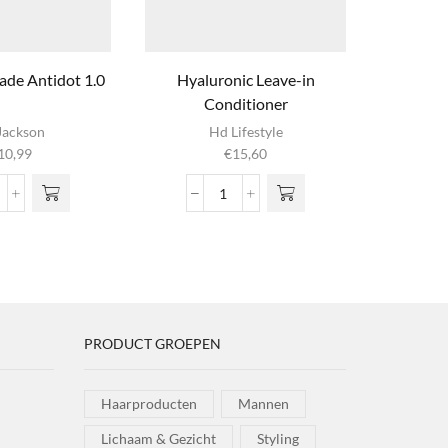
ade Antidot 1.0
Hyaluronic Leave-in
Hairg
Conditioner
Jackson
Hd Lifestyle
10,99
€
15,60
assic
Hyaluronic
omade
Leave-
ntidot
in
0
Conditioner
ntal
aantal
PRODUCT GROEPEN
Haarproducten
Mannen
Lichaam & Gezicht
Styling