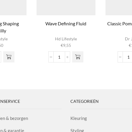
g Shaping
Wave Defining Fluid
Classic Pom
lly
style
Hd Lifestyle
Dr 
50
€
9,55
€
tioning
Wave
Cl
ing
Defining
P
illy
Fluid
A
l
aantal
1.
aa
NSERVICE
CATEGORIEËN
en & bezorgen
Kleuring
n & garantie
Styling