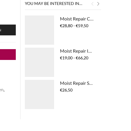
YOU MAY BE INTERESTED IN…
Moist Repair Conditioner
Prijsklasse:
€
28,80
-
€
59,50
N
€28,80
tot
€59,50
Moist Repair Intense Restore Treatment
Prijsklasse:
€
19,00
-
€
66,20
€19,00
tot
€66,20
Moist Repair Solid Shampoo
en
,
€
26,50