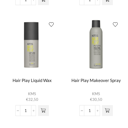
Curl
Hair
Up
Play
Twisting
Dry
Style
Wax
Balm
aantal
aantal
Hair Play Liquid Wax
Hair Play Makeover Spray
KMS
KMS
€
32,50
€
30,50
Hair
Hair
Play
Play
Liquid
Makeover