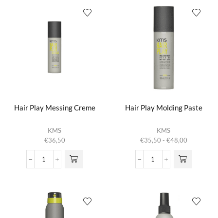
Wax
Spray
aantal
aantal
Hair Play Messing Creme
Hair Play Molding Paste
Dit product
KMS
KMS
heeft
Prijsklasse:
€
36,50
€
35,50
-
€
48,00
meerdere
€35,50
variaties.
tot
Hair
Hair
Deze optie
€48,00
Play
Play
kan gekozen
Messing
Molding
worden op de
Creme
Paste
productpagina
aantal
aantal