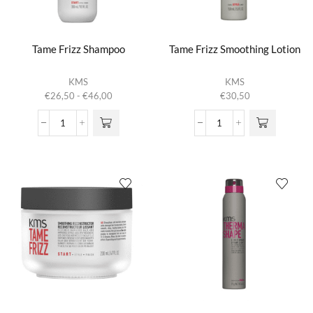
Tame Frizz Shampoo
Tame Frizz Smoothing Lotion
Dit product
KMS
KMS
heeft
Prijsklasse:
€
26,50
-
€
46,00
€
30,50
meerdere
€26,50
variaties.
tot
Tame
Tame
Deze optie
€46,00
Frizz
Frizz
kan gekozen
Shampoo
Smoothing
worden op de
aantal
Lotion
productpagina
aantal