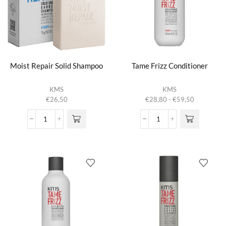
Moist Repair Solid Shampoo
Tame Frizz Conditioner
Dit product
KMS
KMS
heeft
Prijsklasse:
€
26,50
€
28,80
-
€
59,50
meerdere
€28,80
variaties.
tot
Moist
Tame
Deze optie
€59,50
Repair
Frizz
kan gekozen
Solid
Conditioner
worden op de
Shampoo
aantal
productpagina
aantal