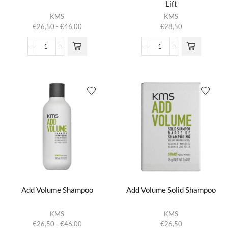
Lift
Dit product
KMS
KMS
heeft
Prijsklasse:
€
26,50
-
€
46,00
€
28,50
meerdere
€26,50
variaties.
tot
Add
Add
Deze optie
€46,00
Power
Volume
kan gekozen
Shampoo
Root
worden op de
aantal
and
productpagina
Body
Lift
aantal
Add Volume Shampoo
Add Volume Solid Shampoo
Dit product
KMS
KMS
heeft
Prijsklasse:
€
26,50
-
€
46,00
€
26,50