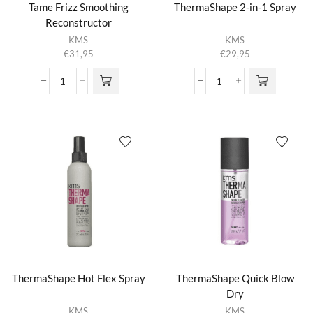
Tame Frizz Smoothing
ThermaShape 2-in-1 Spray
Reconstructor
KMS
KMS
€
31,95
€
29,95
Tame
ThermaShape
Frizz
2-
Smoothing
in-
Reconstructor
1
aantal
Spray
aantal
ThermaShape Hot Flex Spray
ThermaShape Quick Blow
Dry
KMS
KMS