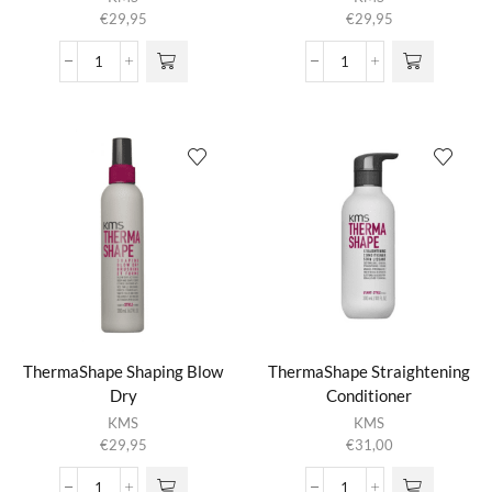
€
29,95
€
29,95
ThermaShape
ThermaShape
Hot
Quick
Flex
Blow
Spray
Dry
aantal
aantal
ThermaShape Shaping Blow
ThermaShape Straightening
Dry
Conditioner
KMS
KMS
€
29,95
€
31,00