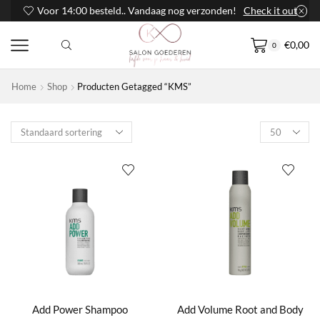
Voor 14:00 besteld.. Vandaag nog verzonden!
Check it out
€
0,00
0
Home
Shop
Producten Getagged “KMS”
Products
per
page
Add Power Shampoo
Add Volume Root and Body