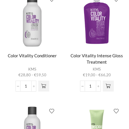
Color Vitality Conditioner
Color Vitality Intense Gloss
Treatment
Dit product
Dit product
KMS
KMS
heeft
heeft
Prijsklasse:
Prijsklasse:
€
28,80
-
€
59,50
€
19,00
-
€
66,20
meerdere
meerdere
€28,80
€19,00
variaties.
variaties.
tot
tot
Color
Color
Deze optie
Deze optie
€59,50
€66,20
Vitality
Vitality
kan gekozen
kan gekozen
Conditioner
Intense
worden op de
worden op de
aantal
Gloss
productpagina
productpagina
Treatment
aantal