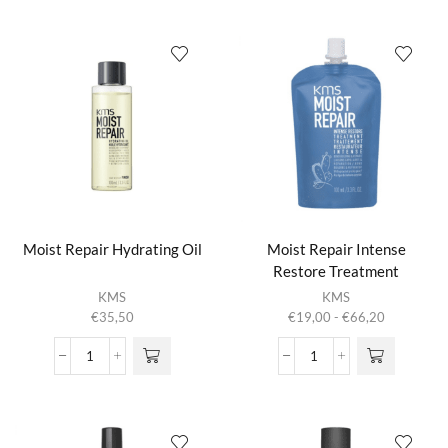
Cleansing
Conditioner
worden op de
Conditioner
aantal
productpagina
aantal
Moist Repair Hydrating Oil
Moist Repair Intense
Restore Treatment
Dit product
KMS
KMS
heeft
Prijsklasse:
€
35,50
€
19,00
-
€
66,20
meerdere
€19,00
variaties.
tot
Moist
Moist
Deze optie
€66,20
Repair
Repair
kan gekozen
Hydrating
Intense
worden op de
Oil
Restore
productpagina
aantal
Treatment