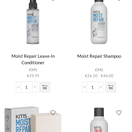
aantal
Moist Repair Leave-In
Moist Repair Shampoo
Conditioner
Dit product
KMS
KMS
heeft
Prijsklasse:
€
29,95
€
26,50
-
€
46,00
meerdere
€26,50
variaties.
tot
Moist
Moist
Deze optie
€46,00
Repair
Repair
kan gekozen
Leave-
Shampoo
worden op de
In
aantal
productpagina
Conditioner
aantal