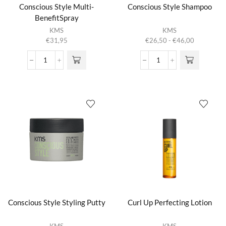
Conscious Style Multi-
Conscious Style Shampoo
BenefitSpray
Dit product
KMS
KMS
heeft
Prijsklasse:
€
31,95
€
26,50
-
€
46,00
meerdere
€26,50
variaties.
tot
Conscious
Conscious
Deze optie
€46,00
Style
Style
kan gekozen
Multi-
Shampoo
worden op de
BenefitSpray
aantal
productpagina
aantal
Conscious Style Styling Putty
Curl Up Perfecting Lotion