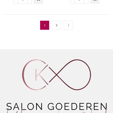
ThermaShape
ThermaShape
Shaping
Straightening
Blow
Conditioner
Dry
aantal
aantal
1
2