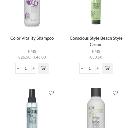
Color Vitality Shampoo
Conscious Style Beach Style
Cream
Dit product
KMS
KMS
heeft
Prijsklasse:
€
26,50
-
€
46,00
€
30,50
meerdere
€26,50
variaties.
tot
Color
Conscious
Deze optie
€46,00
Vitality
Style
kan gekozen
Shampoo
Beach
worden op de
aantal
Style
productpagina
Cream
aantal