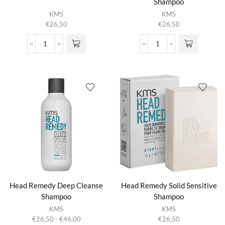
Shampoo
KMS
KMS
€
26,50
€
26,50
Hair
Head
Stay
Remedy
Working
Anti-
Hairspray
Dandruff
aantal
Shampoo
aantal
Head Remedy Deep Cleanse
Head Remedy Solid Sensitive
Shampoo
Shampoo
Dit product
KMS
KMS
heeft
Prijsklasse:
€
26,50
-
€
46,00
€
26,50
meerdere