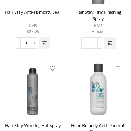
Hair Stay Anti-Humidity Seal
Hair Stay Firm Finishing
Spray
KMS
KMS
€
27,95
€
26,50
Hair
Hair
Stay
Stay
Anti-
Firm
Humidity
Finishing
Seal
Spray
aantal
aantal
Hair Stay Working Hairspray
Head Remedy Anti-Dandruff