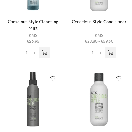
Conscious Style Cleansing
Conscious Style Conditioner
Mist
Dit product
KMS
KMS
heeft
Prijsklasse:
€
26,95
€
28,80
-
€
59,50
meerdere
€28,80
variaties.
tot
Conscious
Conscious
Deze optie
€59,50
Style
Style
kan gekozen
Cleansing
Conditioner
worden op de
Mist
aantal
productpagina
aantal