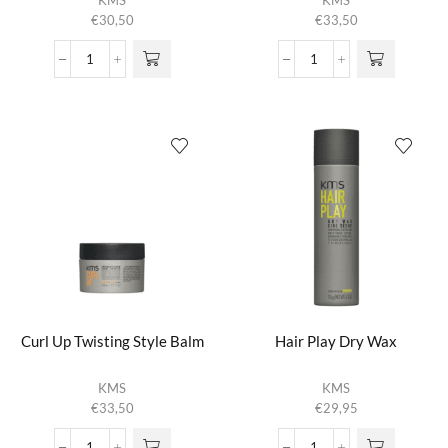
KMS
KMS
€
30,50
€
33,50
Conscious
Curl
Style
Up
Styling
Perfecting
Putty
Lotion
aantal
aantal
Curl Up Twisting Style Balm
Hair Play Dry Wax
KMS
KMS
€
33,50
€
29,95