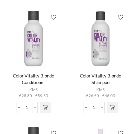
Styling
Volumizing
Foam
Spray
aantal
aantal
Color Vitality Blonde
Color Vitality Blonde
Conditioner
Shampoo
Dit product
Dit product
KMS
KMS
heeft
heeft
Prijsklasse:
Prijsklasse:
€
28,80
-
€
59,50
€
26,50
-
€
46,00
meerdere
meerdere
€28,80
€26,50
variaties.
variaties.
tot
tot
Color
Color
Deze optie
Deze optie
€59,50
€46,00
Vitality
Vitality
kan gekozen
kan gekozen
Blonde
Blonde
worden op de
worden op de
Conditioner
Shampoo
productpagina
productpagina
aantal
aantal