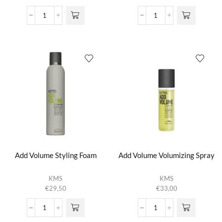
meerdere
€26,50
variaties.
tot
Add
Add
Deze optie
€46,00
Volume
Volume
kan gekozen
Shampoo
Solid
worden op de
aantal
Shampoo
productpagina
aantal
Add Volume Styling Foam
Add Volume Volumizing Spray
KMS
KMS
€
29,50
€
33,00
Add
Add
Volume
Volume