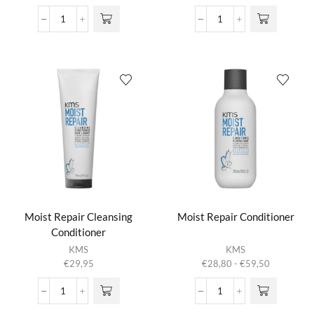
€26,50
variaties.
tot
Head
Head
Deze optie
€46,00
Remedy
Remedy
kan gekozen
Deep
Solid
worden op de
Cleanse
Sensitive
productpagina
Shampoo
Shampoo
aantal
aantal
Moist Repair Cleansing
Moist Repair Conditioner
Conditioner
Dit product
KMS
KMS
heeft
Prijsklasse:
€
29,95
€
28,80
-
€
59,50
meerdere
€28,80
variaties.
tot
Moist
Moist
Deze optie
€59,50
Repair
Repair
kan gekozen