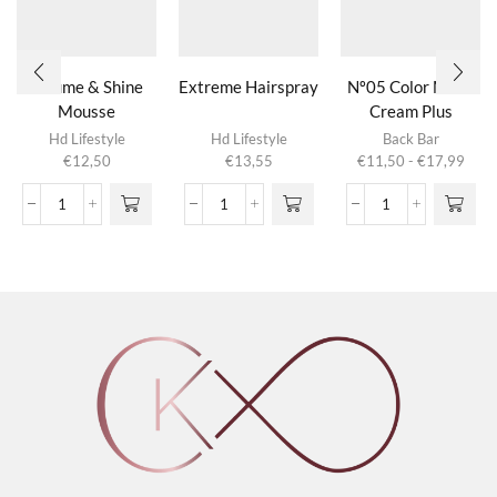
Volume & Shine
Extreme Hairspray
Nº05 Color Mask
Mousse
Cream Plus
Dit product
Hd Lifestyle
Hd Lifestyle
Back Bar
heeft
Prijs
€
12,50
€
13,55
€
11,50
-
€
17,99
meerdere
€11,
variaties.
tot
Volume
Extreme
Nº05
Deze optie
€17,
&
Hairspray
Color
kan gekozen
Shine
aantal
Mask
worden op de
Mousse
Cream
productpagina
aantal
Plus
aantal