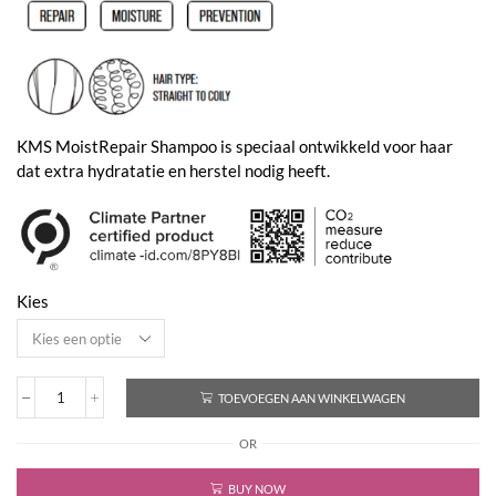
tot
€46,00
KMS MoistRepair Shampoo is speciaal ontwikkeld voor haar
dat extra hydratatie en herstel nodig heeft.
Kies
TOEVOEGEN AAN WINKELWAGEN
Moist
Repair
OR
Shampoo
aantal
BUY NOW