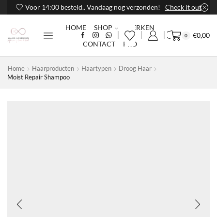
Voor 14:00 besteld.. Vandaag nog verzonden!
Check it out
HOME
SHOP
MERKEN
€
0,00
0
CONTACT
PRO
Home
Haarproducten
Haartypen
Droog Haar
Moist Repair Shampoo