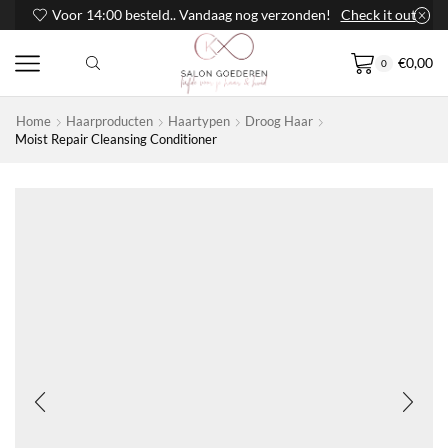
Voor 14:00 besteld.. Vandaag nog verzonden!
Check it out
€
0,00
0
Home
Haarproducten
Haartypen
Droog Haar
Moist Repair Cleansing Conditioner