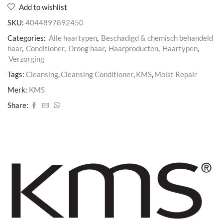
Add to wishlist
SKU:
4044897892450
Categories:
Alle haartypen
,
Beschadigd & chemisch behandeld
haar
,
Conditioner
,
Droog haar
,
Haarproducten
,
Haartypen
,
Verzorging
Tags:
Cleansing
,
Cleansing Conditioner
,
KMS
,
Moist Repair
Merk:
KMS
Share: