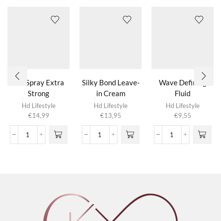
Gel Spray Extra
Silky Bond Leave-
Wave Defining
Strong
in Cream
Fluid
Hd Lifestyle
Hd Lifestyle
Hd Lifestyle
€
14,99
€
13,95
€
9,55
Gel
Silky
Wave
Spray
Bond
Defining
Extra
Leave-
Fluid
Strong
in
aantal
aantal
Cream
aantal