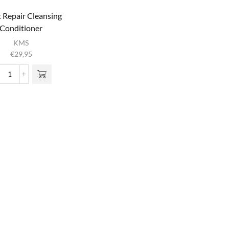
 Repair Cleansing
Conditioner
KMS
€
29,95
Moist
Repair
Cleansing
Conditioner
aantal