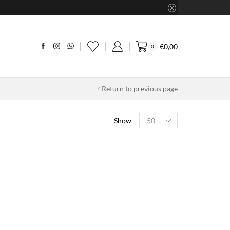
€
0,00
0
Return to previous page
Products
Show
per
page