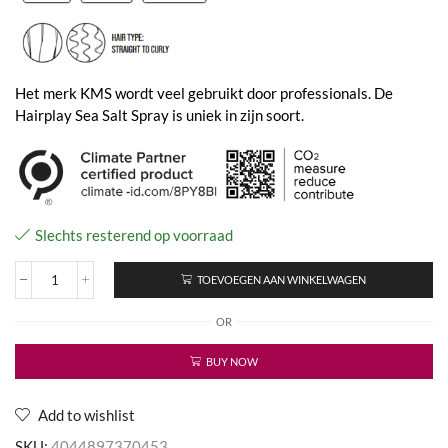
Het merk KMS wordt veel gebruikt door professionals. De
Hairplay Sea Salt Spray is uniek in zijn soort.
Slechts resterend op voorraad
TOEVOEGEN AAN WINKELWAGEN
Hair
Play
OR
Sea
Salt
Spray
BUY NOW
aantal
Add to wishlist
SKU:
4044897370453