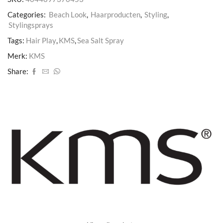
Categories:
Beach Look
,
Haarproducten
,
Styling
,
Stylingsprays
Tags:
Hair Play
,
KMS
,
Sea Salt Spray
Merk:
KMS
Share: