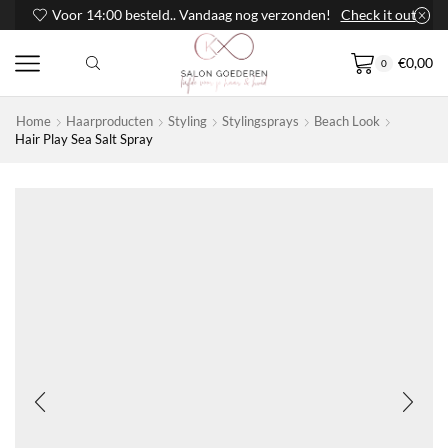
Voor 14:00 besteld.. Vandaag nog verzonden!
Check it out
€
0,00
0
Home
Haarproducten
Styling
Stylingsprays
Beach Look
Hair Play Sea Salt Spray