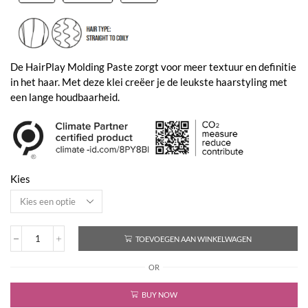
€48,00
De HairPlay Molding Paste zorgt voor meer textuur en definitie
in het haar. Met deze klei creëer je de leukste haarstyling met
een lange houdbaarheid.
Kies
TOEVOEGEN AAN WINKELWAGEN
Hair
Play
OR
Molding
Paste
aantal
BUY NOW