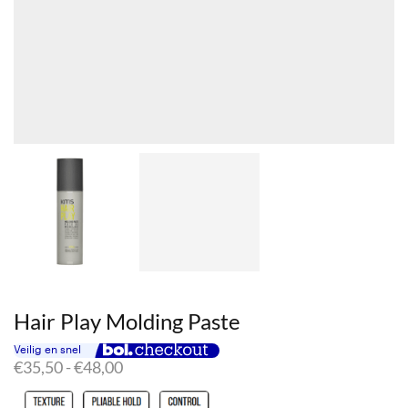
Hair Play Molding Paste
Prijsklasse:
€
35,50
-
€
48,00
€35,50
tot