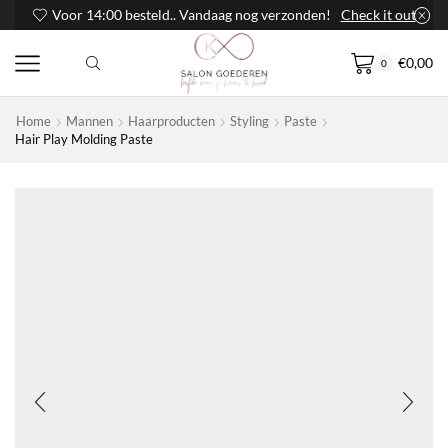
Voor 14:00 besteld.. Vandaag nog verzonden!
Check it out
€
0,00
0
Home
Mannen
Haarproducten
Styling
Paste
Hair Play Molding Paste