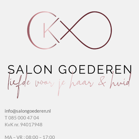
Avocado
aantal
&
&
Almond
Wheat
aantal
aantal
info@salongoederen.nl
T 085 000 47 04
KvK nr. 94017948
MA – VR : 08:00 – 17:00