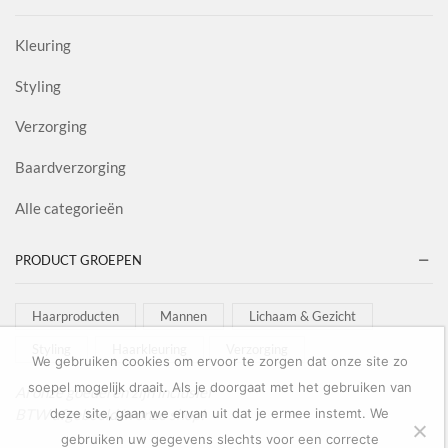
Kleuring
Styling
Verzorging
Baardverzorging
Alle categorieën
PRODUCT GROEPEN
Haarproducten
Mannen
Lichaam & Gezicht
Styling
Haarkleuring
Verzorging
We gebruiken cookies om ervoor te zorgen dat onze site zo
soepel mogelijk draait. Als je doorgaat met het gebruiken van
Al onze goederen zijn inclusief
BTW afgebeeld in onze shop!
deze site, gaan we ervan uit dat je ermee instemt. We
gebruiken uw gegevens slechts voor een correcte