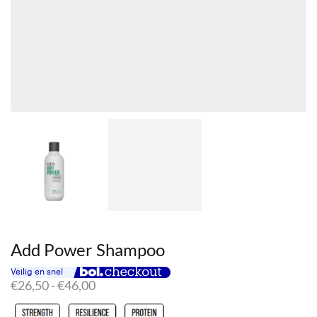
Add Power Shampoo
Prijsklasse:
€
26,50
-
€
46,00
€26,50
tot