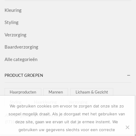
Kleuring
Styling
Verzorging
Baardverzorging
Alle categorieën
PRODUCT GROEPEN
Haarproducten
Mannen
Lichaam & Gezicht
Styling
Haarkleuring
Verzorging
We gebruiken cookies om ervoor te zorgen dat onze site zo
soepel mogelijk draait. Als je doorgaat met het gebruiken van
Al onze goederen zijn inclusief
BTW afgebeeld in onze shop!
deze site, gaan we ervan uit dat je ermee instemt. We
gebruiken uw gegevens slechts voor een correcte