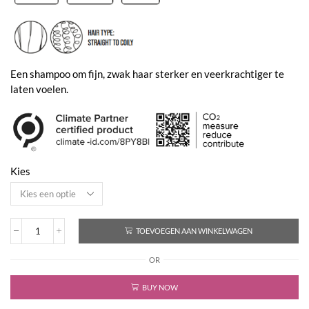
€46,00
Een shampoo om fijn, zwak haar sterker en veerkrachtiger te
laten voelen.
Kies
TOEVOEGEN AAN WINKELWAGEN
Add
Power
OR
Shampoo
aantal
BUY NOW