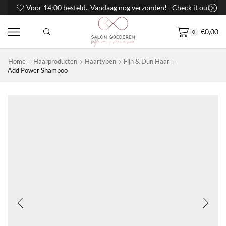
Voor 14:00 besteld.. Vandaag nog verzonden!
Check it out
€
0,00
0
Home
Haarproducten
Haartypen
Fijn & Dun Haar
Add Power Shampoo