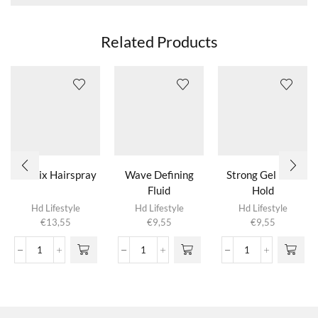
Related Products
Eco Fix Hairspray
Wave Defining
Strong Gel Firm
Fluid
Hold
Hd Lifestyle
Hd Lifestyle
Hd Lifestyle
€
13,55
€
9,55
€
9,55
Eco
Wave
Strong
Fix
Defining
Gel
Hairspray
Fluid
Firm
aantal
aantal
Hold
aantal