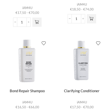
Dit product
iAM4U
Dit product
heeft
iAM4U
Prijsklasse:
€
18,50
-
€
74,00
heeft
meerdere
Prijsklasse:
€
17,50
-
€
70,00
€18,50
meerdere
variaties.
€17,50
tot
variaties.
Bond
Deze optie
tot
€74,00
Bond
Deze optie
Repair
kan gekozen
€70,00
Repair
kan gekozen
Mask
worden op de
Conditioner
worden op de
aantal
productpagina
aantal
productpagina
Bond Repair Shampoo
Clarifying Conditioner
Dit product
Dit product
iAM4U
iAM4U
heeft
heeft
Prijsklasse:
Prijsklasse:
€
16,50
-
€
66,00
€
17,50
-
€
70,00