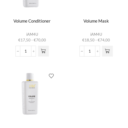
Volume Conditioner
Volume Mask
Dit product
Dit product
iAM4U
iAM4U
heeft
heeft
Prijsklasse:
Prijsklasse:
€
17,50
-
€
70,00
€
18,50
-
€
74,00
meerdere
meerdere
€17,50
€18,50
variaties.
variaties.
tot
tot
Volume
Volume
Deze optie
Deze optie
€70,00
€74,00
Conditioner
Mask
kan gekozen
kan gekozen
aantal
aantal
worden op de
worden op de
productpagina
productpagina