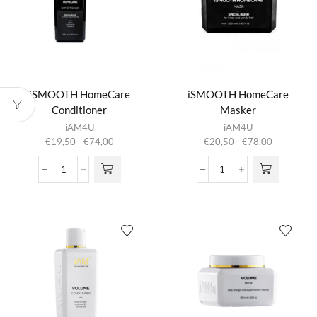
iSMOOTH HomeCare
iSMOOTH HomeCare
Conditioner
Masker
Dit product
Dit product
iAM4U
iAM4U
heeft
heeft
Prijsklasse:
Prijsklasse:
€
19,50
-
€
74,00
€
20,50
-
€
78,00
meerdere
meerdere
€19,50
€20,50
variaties.
variaties.
tot
tot
iSMOOTH
iSMOOTH
Deze optie
Deze optie
€74,00
€78,00
HomeCare
HomeCare
kan gekozen
kan gekozen
Conditioner
Masker
worden op de
worden op de
aantal
aantal
productpagina
productpagina