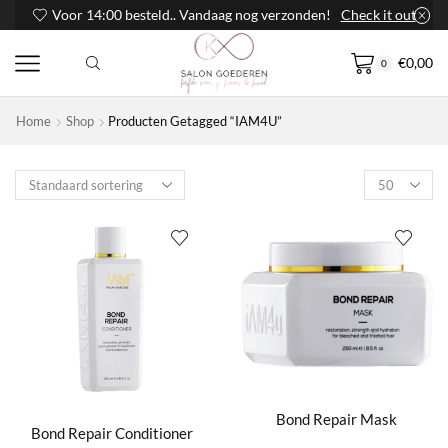
Voor 14:00 besteld.. Vandaag nog verzonden!
Check it out
€
0,00
0
Home
Shop
Producten Getagged “iAM4U”
Products
per
page
Bond Repair Mask
Bond Repair Conditioner