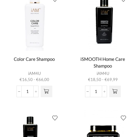
Color Care Shampoo
iSMOOTH Home Care
Shampoo
Dit product
Dit product
iAM4U
iAM4U
heeft
heeft
Prijsklasse:
Prijsklasse:
€
16,50
-
€
66,00
€
18,50
-
€
69,99
meerdere
meerdere
€16,50
€18,50
variaties.
variaties.
tot
tot
Color
iSMOOTH
Deze optie
Deze optie
€66,00
€69,99
Care
Home
kan gekozen
kan gekozen
Shampoo
Care
worden op de
worden op de
aantal
Shampoo
productpagina
productpagina
aantal