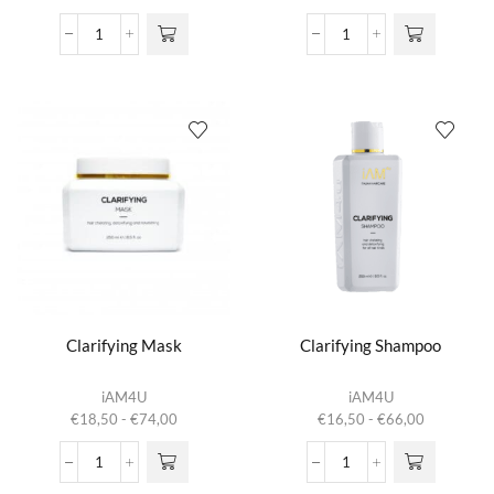
meerdere
meerdere
€16,50
€17,50
variaties.
variaties.
tot
tot
Bond
Clarifying
Deze optie
Deze optie
€66,00
€70,00
Repair
Conditioner
kan gekozen
kan gekozen
Shampoo
aantal
worden op de
worden op de
aantal
productpagina
productpagina
Clarifying Mask
Clarifying Shampoo
Dit product
Dit product
iAM4U
iAM4U
heeft
heeft
Prijsklasse:
Prijsklasse:
€
18,50
-
€
74,00
€
16,50
-
€
66,00
meerdere
meerdere
€18,50
€16,50
variaties.
variaties.
tot
tot
Clarifying
Clarifying
Deze optie
Deze optie
€74,00
€66,00
Mask
Shampoo
kan gekozen
kan gekozen