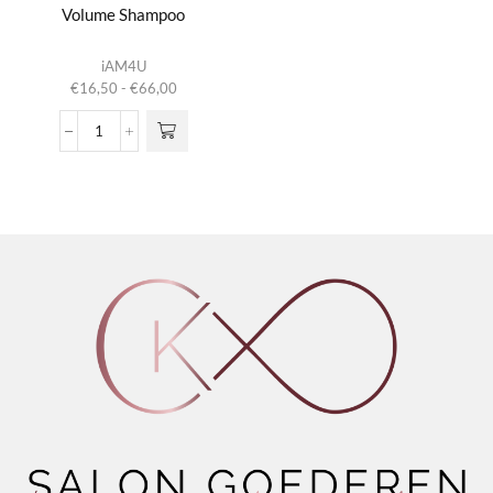
Volume Shampoo
Dit product
iAM4U
heeft
Prijsklasse:
€
16,50
-
€
66,00
meerdere
€16,50
variaties.
tot
Volume
Deze optie
€66,00
Shampoo
kan gekozen
aantal
worden op de
productpagina