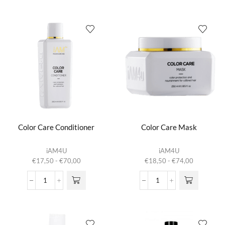
aantal
aantal
worden op de
worden op de
productpagina
productpagina
Color Care Conditioner
Color Care Mask
Dit product
Dit product
iAM4U
iAM4U
heeft
heeft
Prijsklasse:
Prijsklasse:
€
17,50
-
€
70,00
€
18,50
-
€
74,00
meerdere
meerdere
€17,50
€18,50
variaties.
variaties.
tot
tot
Color
Color
Deze optie
Deze optie
€70,00
€74,00
Care
Care
kan gekozen
kan gekozen
Conditioner
Mask
worden op de
worden op de
aantal
aantal
productpagina
productpagina