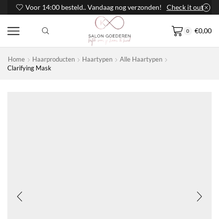
Voor 14:00 besteld.. Vandaag nog verzonden!
Check it out
€
0,00
0
Home
Haarproducten
Haartypen
Alle Haartypen
Clarifying Mask