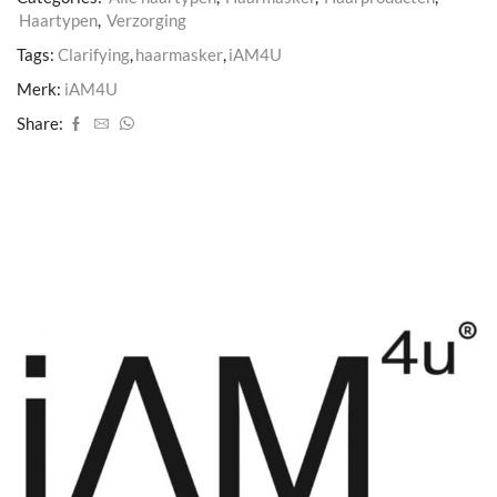
Haartypen
,
Verzorging
Tags:
Clarifying
,
haarmasker
,
iAM4U
Merk:
iAM4U
Share: