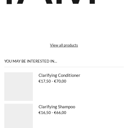
View all products
YOU MAY BE INTERESTED IN…
Clarifying Conditioner
Prijsklasse:
€
17,50
-
€
70,00
€17,50
tot
€70,00
Clarifying Shampoo
Prijsklasse:
€
16,50
-
€
66,00
€16,50
tot
€66,00