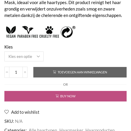
Mask, ideaal voor alle haartypes. Dit product reinigt het haar
€74,00
grondig en verwijdert onzuiverheden zoals smog en zware
metalen dankzij de chelerende en ontgiftende eigenschappen.
Kies
TOEVOEGEN AAN WINKELWAGEN
Clarifying
Mask
OR
aantal
BUY NOW
Add to wishlist
SKU:
N/A
Categories:
Alle haartypen
,
Haarmasker
,
Haarproducten
,