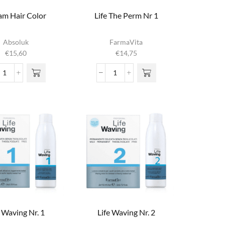
am Hair Color
Life The Perm Nr 1
t product
Absoluk
FarmaVita
heeft
€
15,60
€
14,75
eerdere
aties. Deze
Cream
Life
ptie kan
Hair
The
ekozen
Color
Perm
den op de
aantal
Nr
uctpagina
1
aantal
e Waving Nr. 1
Life Waving Nr. 2