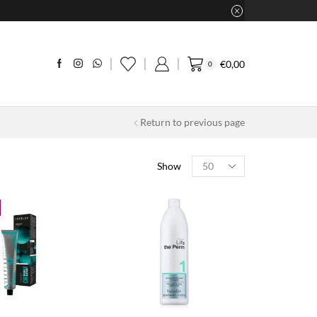
€
0,00
0
Return to previous page
Products
Show
per
page