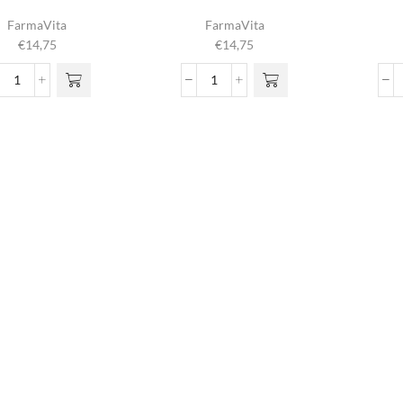
FarmaVita
FarmaVita
€
14,75
€
14,75
Life
Life
The
The
Perm
Perm
Nr
Nr.
2
0
aantal
aantal