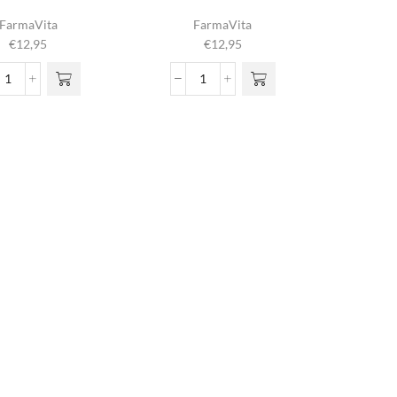
FarmaVita
FarmaVita
€
12,95
€
12,95
Life
Life
Waving
Waving
Nr.
Nr.
1
2
aantal
aantal