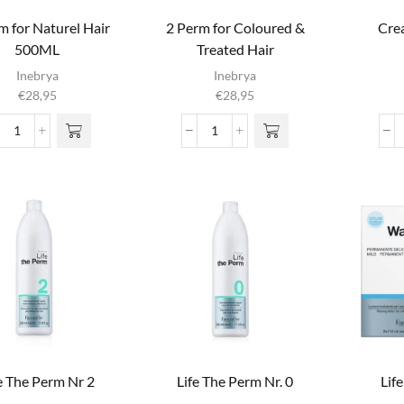
m for Naturel Hair
2 Perm for Coloured &
Cre
500ML
Treated Hair
Di
Inebrya
Inebrya
€
28,95
€
28,95
m
vari
1
2
o
Perm
Perm
g
for
for
wor
Naturel
Coloured
prod
Hair
&
500ML
Treated
aantal
Hair
aantal
e The Perm Nr 2
Life The Perm Nr. 0
Lif