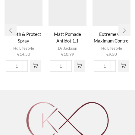
Smooth & Protect
Matt Pomade
Extreme Gel
Spray
Antidot 1.1
Maximum Control
Hd Lifestyle
Dr Jackson
Hd Lifestyle
€
14,50
€
10,99
€
9,50
Smooth
Matt
Extreme
&
Pomade
Gel
Protect
Antidot
Maximum
Spray
1.1
Control
aantal
aantal
aantal