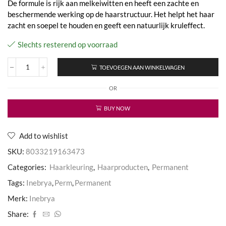
De formule is rijk aan melkeiwitten en heeft een zachte en
beschermende werking op de haarstructuur. Het helpt het haar
zacht en soepel te houden en geeft een natuurlijk kruleffect.
Slechts resterend op voorraad
TOEVOEGEN AAN WINKELWAGEN
2
Perm
OR
for
Coloured
&
BUY NOW
Treated
Hair
aantal
Add to wishlist
SKU:
8033219163473
Categories:
Haarkleuring
,
Haarproducten
,
Permanent
Tags:
Inebrya
,
Perm
,
Permanent
Merk:
Inebrya
Share: