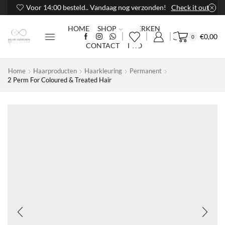
Voor 14:00 besteld.. Vandaag nog verzonden!
Check it out
HOME
SHOP
MERKEN
€
0,00
0
CONTACT
PRO
Home
Haarproducten
Haarkleuring
Permanent
2 Perm For Coloured & Treated Hair