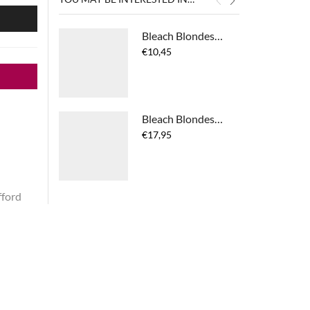
N
Bleach Blondes Everyday Care Shampoo
€
10,45
Bleach Blondes Everyday Care Golden Girl Oil
€
17,95
fford