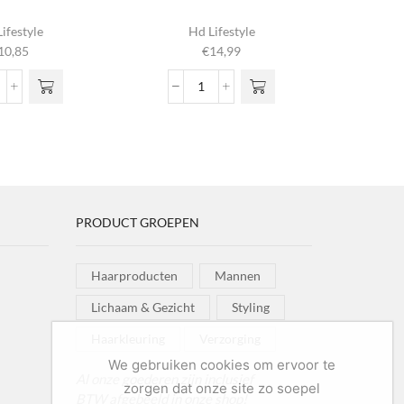
ifestyle
Hd Lifestyle
10,85
€
14,99
olumizing
Gel
pray
Spray
ntal
Extra
Strong
aantal
PRODUCT GROEPEN
Haarproducten
Mannen
Lichaam & Gezicht
Styling
Haarkleuring
Verzorging
We gebruiken cookies om ervoor te
Al onze goederen zijn inclusief
zorgen dat onze site zo soepel
BTW afgebeeld in onze shop!