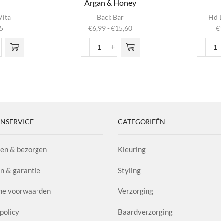
Argan & Honey
ct
Dit product
Vita
Back Bar
Hd L
heeft
Prijsklasse:
5
€
6,99
-
€
15,60
€
e
meerdere
€6,99
Deze
variaties. Deze
tot
Nº02
V
n
optie kan
€15,60
r
Nourishing
S
gekozen
Shampoo
aa
 de
worden op de
l
Argan
ina
productpagina
l
&
Honey
aantal
NSERVICE
CATEGORIEËN
en & bezorgen
Kleuring
n & garantie
Styling
ne voorwaarden
Verzorging
policy
Baardverzorging