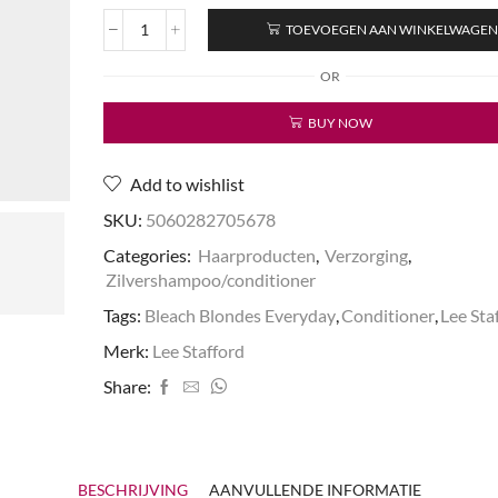
TOEVOEGEN AAN WINKELWAGE
Bleach
Blondes
OR
Everyday
Care
BUY NOW
Conditioner
aantal
Add to wishlist
SKU:
5060282705678
Categories:
Haarproducten
,
Verzorging
,
Zilvershampoo/conditioner
Tags:
Bleach Blondes Everyday
,
Conditioner
,
Lee Sta
Merk:
Lee Stafford
Share:
BESCHRIJVING
AANVULLENDE INFORMATIE