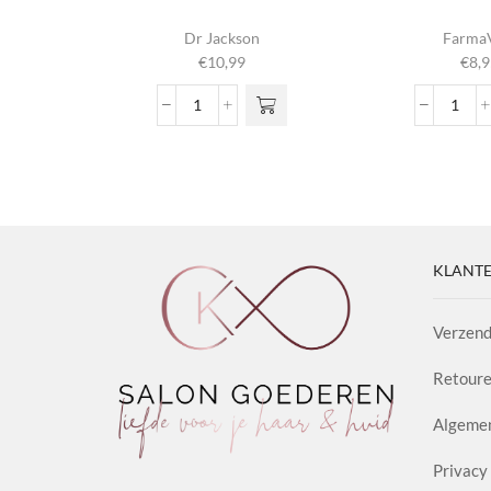
Dit produ
Dr Jackson
Farma
heeft
€
10,99
€
8,9
meerder
variaties. 
Shine
Life
optie ka
Pomade
Colo
gekozen
Antidot
Plus
worden op
1.2
100m
productpag
aantal
aanta
KLANTE
Verzend
Retoure
Algeme
Privacy 