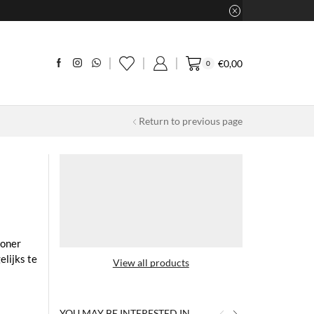
€
0,00
0
Return to previous page
ioner
lijks te
View all products
YOU MAY BE INTERESTED IN…