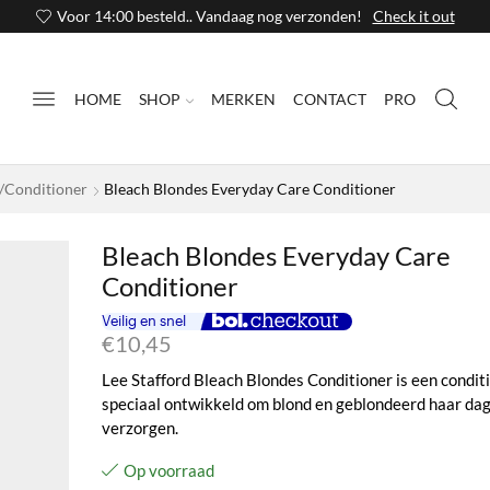
Voor 14:00 besteld.. Vandaag nog verzonden!
Check it out
HOME
SHOP
MERKEN
CONTACT
PRO
/conditioner
Bleach Blondes Everyday Care Conditioner
Bleach Blondes Everyday Care
Conditioner
€
10,45
Lee Stafford Bleach Blondes Conditioner is een condit
speciaal ontwikkeld om blond en geblondeerd haar dage
verzorgen.
Op voorraad