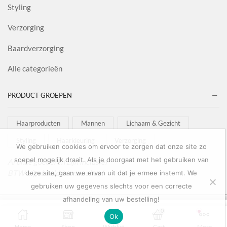
Styling
Verzorging
Baardverzorging
Alle categorieën
PRODUCT GROEPEN
Haarproducten
Mannen
Lichaam & Gezicht
Styling
Haarkleuring
Verzorging
We gebruiken cookies om ervoor te zorgen dat onze site zo
soepel mogelijk draait. Als je doorgaat met het gebruiken van
Al onze goederen zijn inclusief
BTW afgebeeld in onze shop!
deze site, gaan we ervan uit dat je ermee instemt. We
gebruiken uw gegevens slechts voor een correcte
afhandeling van uw bestelling!
Copyright © 2022
Salon Goederen
0
0
Ok
OPTIES SELECTEREN
Home
Shop
Wishlist
Cart
More