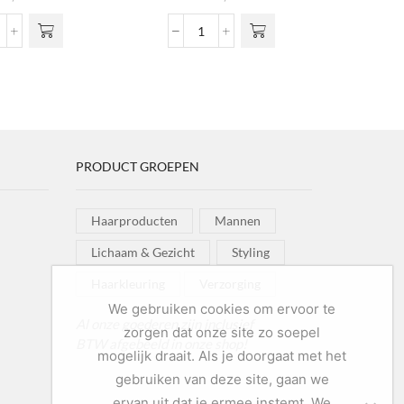
att
Volume
omade
&
ntidot
Shine
1
Mousse
ntal
aantal
PRODUCT GROEPEN
Haarproducten
Mannen
Lichaam & Gezicht
Styling
Haarkleuring
Verzorging
We gebruiken cookies om ervoor te
Al onze goederen zijn inclusief
zorgen dat onze site zo soepel
BTW afgebeeld in onze shop!
mogelijk draait. Als je doorgaat met het
gebruiken van deze site, gaan we
ervan uit dat je ermee instemt. We