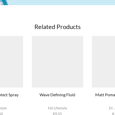
Related Products
tect Spray
Wave Defining Fluid
Matt Pomad
style
Hd Lifestyle
Dr 
50
€
9,55
€