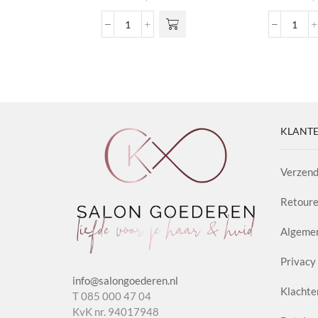
Gel
Smoo
Spray
&
Extra
Prote
Strong
Spra
aantal
aanta
KLANTE
Verzend
Retoure
Algeme
Privacy 
info@salongoederen.nl
Klachte
T 085 000 47 04
KvK nr. 94017948