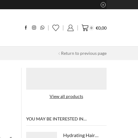
€
0,00
0
Return to previous page
View all products
YOU MAY BE INTERESTED IN…
Hydrating Hair Cleanser