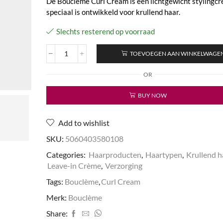
De Boucleme Curl Cream is een lichtgewicht stylingcr
speciaal is ontwikkeld voor krullend haar.
Slechts resterend op voorraad
TOEVOEGEN AAN WINKELWAGE
Curl
Cream
OR
aantal
BUY NOW
Add to wishlist
SKU:
5060403580108
Categories:
Haarproducten
,
Haartypen
,
Krullend h
Leave-in Crème
,
Verzorging
Tags:
Bouclème
,
Curl Cream
Merk:
Bouclème
Share: