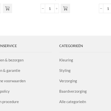
th
Wave
M
Defining
P
ct
Fluid
A
y
aantal
1.
l
aa
NSERVICE
CATEGORIEËN
en & bezorgen
Kleuring
n & garantie
Styling
ne voorwaarden
Verzorging
policy
Baardverzorging
n procedure
Alle categorieën