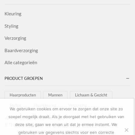
Kleuring
Styling
Verzorging
Baardverzorging
Alle categorieën
PRODUCT GROEPEN
Haarproducten
Mannen
Lichaam & Gezicht
Styling
Haarkleuring
Verzorging
We gebruiken cookies om ervoor te zorgen dat onze site zo
soepel mogelijk draait. Als je doorgaat met het gebruiken van
Al onze goederen zijn inclusief
BTW afgebeeld in onze shop!
deze site, gaan we ervan uit dat je ermee instemt. We
gebruiken uw gegevens slechts voor een correcte