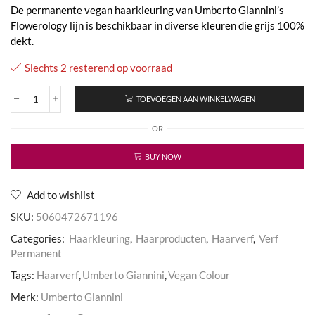
De permanente vegan haarkleuring van Umberto Giannini’s
Flowerology lijn is beschikbaar in diverse kleuren die grijs 100%
dekt.
Slechts 2 resterend op voorraad
TOEVOEGEN AAN WINKELWAGEN
Flowerology
Vegan
OR
Colour
Dark
Brown
BUY NOW
3.0
aantal
Add to wishlist
SKU:
5060472671196
Categories:
Haarkleuring
,
Haarproducten
,
Haarverf
,
Verf
Permanent
Tags:
Haarverf
,
Umberto Giannini
,
Vegan Colour
Merk:
Umberto Giannini