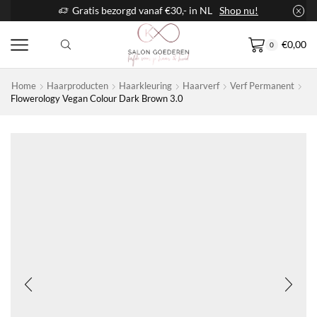
Gratis bezorgd vanaf €30,- in NL
Shop nu!
€
0,00
0
Home
Haarproducten
Haarkleuring
Haarverf
Verf Permanent
Flowerology Vegan Colour Dark Brown 3.0