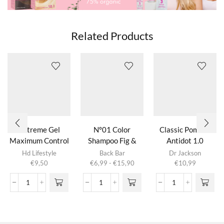
Related Products
Extreme Gel
Nº01 Color
Classic Pomade
Maximum Control
Shampoo Fig &
Antidot 1.0
Dit product
Almond
Hd Lifestyle
Back Bar
Dr Jackson
heeft
Prijsklasse:
€
9,50
€
6,99
-
€
15,90
€
10,99
meerdere
€6,99
variaties.
tot
Extreme
Nº01
Classic
Deze optie
€15,90
Gel
Color
Pomade
kan gekozen
Maximum
Shampoo
Antidot
worden op de
Control
Fig
1.0
productpagina