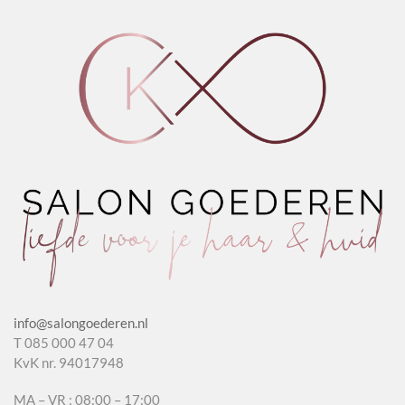
aantal
&
aantal
Almond
aantal
info@salongoederen.nl
T 085 000 47 04
KvK nr. 94017948
MA – VR : 08:00 – 17:00