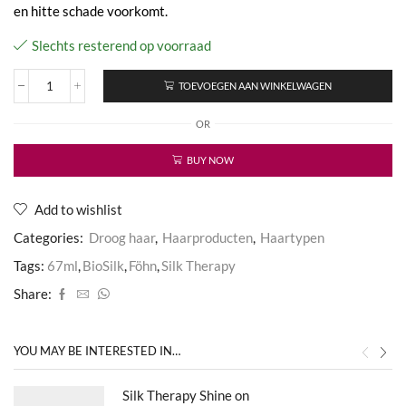
en hitte schade voorkomt.
Slechts resterend op voorraad
TOEVOEGEN AAN WINKELWAGEN
Föhn
aantal
OR
BUY NOW
Add to wishlist
Categories:
Droog haar
,
Haarproducten
,
Haartypen
Tags:
67ml
,
BioSilk
,
Föhn
,
Silk Therapy
Share:
YOU MAY BE INTERESTED IN…
Silk Therapy Shine on