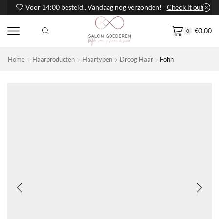
Voor 14:00 besteld.. Vandaag nog verzonden!
Check it out
€
0,00
0
Home
Haarproducten
Haartypen
Droog Haar
Föhn