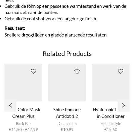
Gebruik de föhn op een passende warmtestand en werk van de
haaraanzet naar de punten.
Gebruik de cool shot voor een langdurige finish.
Resultaat:
Snellere droogtijden en gladde glanzende resultaten.
Related Products
Nº05 Color Mask
Shine Pomade
Hyaluronic Leave-
Cream Plus
Antidot 1.2
in Conditioner
Dit product
Back Bar
Dr Jackson
Hd Lifestyle
heeft
Prijsklasse:
€
11,50
-
€
17,99
€
10,99
€
15,60
meerdere