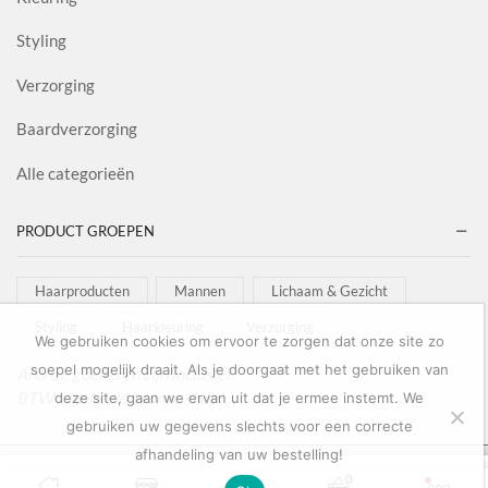
Styling
Verzorging
Baardverzorging
Alle categorieën
PRODUCT GROEPEN
Haarproducten
Mannen
Lichaam & Gezicht
Styling
Haarkleuring
Verzorging
We gebruiken cookies om ervoor te zorgen dat onze site zo
soepel mogelijk draait. Als je doorgaat met het gebruiken van
Al onze goederen zijn inclusief
BTW afgebeeld in onze shop!
deze site, gaan we ervan uit dat je ermee instemt. We
gebruiken uw gegevens slechts voor een correcte
afhandeling van uw bestelling!
Copyright © 2022
Salon Goederen
0
0
TOEVOEGEN AAN