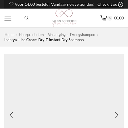
Voor 14:00 besteld.. Vandaag nog verzonden!
Check it out
€
0,00
0
Home
Haarproducten
Verzorging
Droogshampoo
Inebrya – Ice Cream Dry-T Instant Dry Shampoo