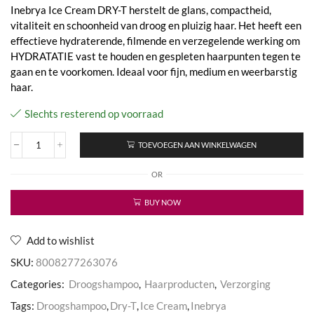
Inebrya Ice Cream DRY-T herstelt de glans, compactheid,
vitaliteit en schoonheid van droog en pluizig haar. Het heeft een
effectieve hydraterende, filmende en verzegelende werking om
HYDRATATIE vast te houden en gespleten haarpunten tegen te
gaan en te voorkomen. Ideaal voor fijn, medium en weerbarstig
haar.
Slechts resterend op voorraad
TOEVOEGEN AAN WINKELWAGEN
Inebrya
-
OR
Ice
Cream
Dry-
BUY NOW
T
Instant
Dry
Add to wishlist
Shampoo
SKU:
8008277263076
aantal
Categories:
Droogshampoo
,
Haarproducten
,
Verzorging
Tags:
Droogshampoo
,
Dry-T
,
Ice Cream
,
Inebrya