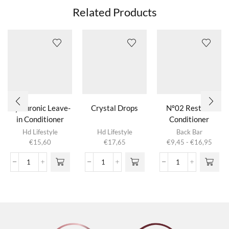
Related Products
Hyaluronic Leave-
Crystal Drops
Nº02 Restore
in Conditioner
Conditioner
Dit product
Betacarotene
Hd Lifestyle
Hd Lifestyle
Back Bar
heeft
Prijsk
€
15,60
€
17,65
€
9,45
-
€
16,95
meerdere
€9,4
variaties.
tot
Hyaluronic
Crystal
Nº02
Deze optie
€16,
Leave-
Drops
Restore
kan gekozen
in
aantal
Conditioner
worden op de
Conditioner
Betacarotene
productpagina
aantal
aantal