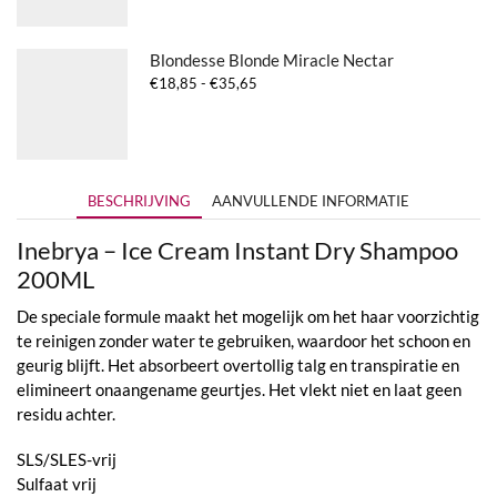
€41,95
Blondesse Blonde Miracle Nectar
Prijsklasse:
€
18,85
-
€
35,65
€18,85
tot
€35,65
BESCHRIJVING
AANVULLENDE INFORMATIE
Inebrya – Ice Cream Instant Dry Shampoo
200ML
De speciale formule maakt het mogelijk om het haar voorzichtig
te reinigen zonder water te gebruiken, waardoor het schoon en
geurig blijft. Het absorbeert overtollig talg en transpiratie en
elimineert onaangename geurtjes. Het vlekt niet en laat geen
residu achter.
SLS/SLES-vrij
Sulfaat vrij