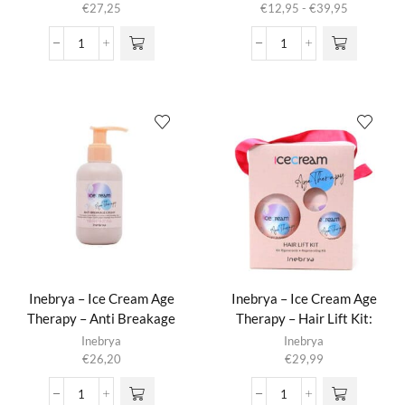
Prijsklasse:
€
27,25
€
12,95
-
€
39,95
meerdere
€12,95
variaties.
tot
Ice
Ice
Deze optie
€39,95
Cream
Cream
kan gekozen
Liss
Pro
worden op de
Pro
Volume
productpagina
-
-
Thermo
Volume
Liss
Shampoo
Cream
aantal
aantal
Inebrya – Ice Cream Age
Inebrya – Ice Cream Age
Therapy – Anti Breakage
Therapy – Hair Lift Kit:
Cream
Shampoo + Conditioner
Inebrya
Inebrya
€
26,20
€
29,99
Inebrya
Inebrya