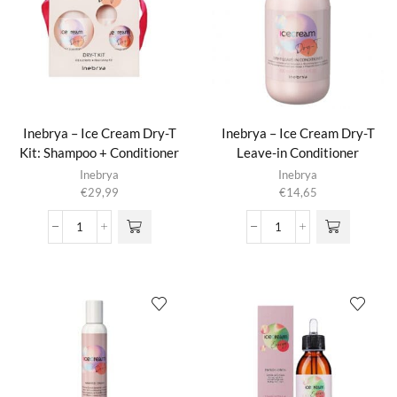
Star
Dry
aantal
Shampoo
aantal
Inebrya – Ice Cream Dry-T
Inebrya – Ice Cream Dry-T
Kit: Shampoo + Conditioner
Leave-in Conditioner
Inebrya
Inebrya
€
29,99
€
14,65
Inebrya
Inebrya
-
-
Ice
Ice
Cream
Cream
Dry-
Dry-
T
T
Kit:
Leave-
Shampoo
in
+
Conditioner
Conditioner
aantal