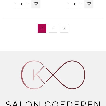
Inebrya
Inebrya
-
-
Ice
Ice
Cream
Cream
Frequent
Pro
-
Volume
1
2
Instant
-
Detangler
Volume
aantal
Conditioner
aantal