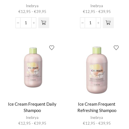
Dit product
Dit product
Inebrya
Inebrya
heeft
heeft
Prijsklasse:
Prijsklasse:
€
12,95
-
€
39,95
€
12,95
-
€
39,95
meerdere
meerdere
€12,95
€12,95
variaties.
variaties.
tot
tot
Ice
Ice
Deze optie
Deze optie
€39,95
€39,95
Cream
Cream
kan gekozen
kan gekozen
Dry-
Energy
worden op de
worden op de
T
Shampoo
productpagina
productpagina
Shampoo
aantal
aantal
Ice Cream Frequent Daily
Ice Cream Frequent
Shampoo
Refreshing Shampoo
Dit product
Dit product
Inebrya
Inebrya
heeft
heeft
Prijsklasse:
Prijsklasse:
€
12,95
-
€
39,95
€
12,95
-
€
39,95
meerdere
meerdere
€12,95
€12,95