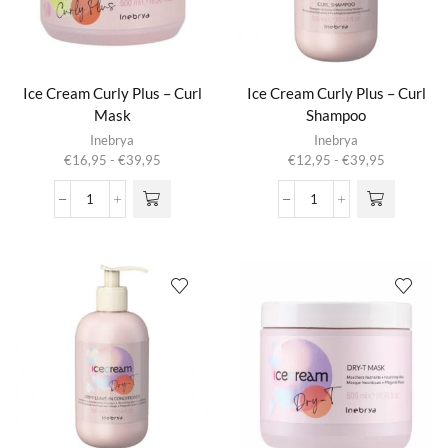
Ice Cream Curly Plus – Curl
Ice Cream Curly Plus – Curl
Mask
Shampoo
Dit product
Dit product
Inebrya
Inebrya
heeft
heeft
Prijsklasse:
Prijsklasse:
€
16,95
-
€
39,95
€
12,95
-
€
39,95
meerdere
meerdere
€16,95
€12,95
variaties.
variaties.
tot
tot
Ice
Ice
Deze optie
Deze optie
€39,95
€39,95
Cream
Cream
kan gekozen
kan gekozen
Curly
Curly
worden op de
worden op de
Plus
Plus
productpagina
productpagina
-
-
Curl
Curl
Mask
Shampoo
aantal
aantal