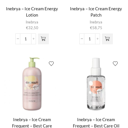
Inebrya – Ice Cream Energy
Inebrya – Ice Cream Energy
Lotion
Patch
Inebrya
Inebrya
€
32,50
€
58,75
Inebrya
Inebrya
-
-
Ice
Ice
Cream
Cream
Energy
Energy
Lotion
Patch
aantal
aantal
Inebrya – Ice Cream
Inebrya – Ice Cream
Frequent – Best Care
Frequent – Best Care Oil