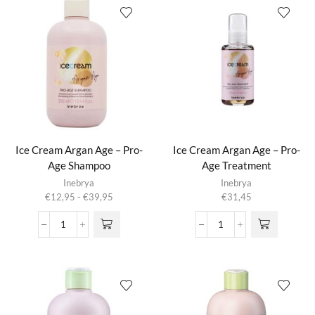
-
-
Pro-
Pro-
Age
Age
Mask
Scented
aantal
Shield
Spray
aantal
Ice Cream Argan Age – Pro-
Ice Cream Argan Age – Pro-
Age Shampoo
Age Treatment
Dit product
Inebrya
Inebrya
heeft
Prijsklasse:
€
12,95
-
€
39,95
€
31,45
meerdere
€12,95
variaties.
tot
Ice
Ice
Deze optie
€39,95
Cream
Cream
kan gekozen
Argan
Argan
worden op de
Age
Age
productpagina
-
-
Pro-
Pro-
Age
Age