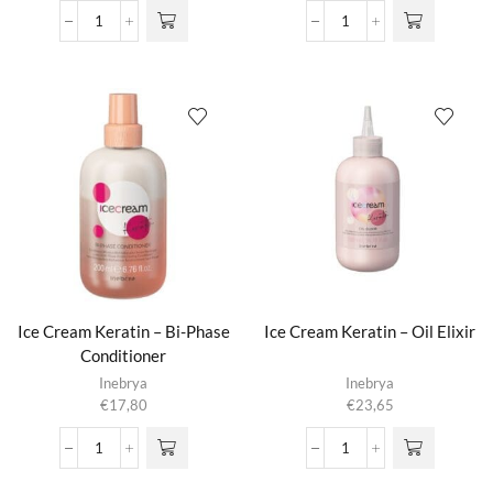
variaties.
variaties.
tot
tot
Ice
Ice
Deze optie
Deze optie
€39,95
€39,95
Cream
Cream
kan gekozen
kan gekozen
Frequent
Frequent
worden op de
worden op de
Daily
Refreshing
productpagina
productpagina
Shampoo
Shampoo
aantal
aantal
Ice Cream Keratin – Bi-Phase
Ice Cream Keratin – Oil Elixir
Conditioner
Inebrya
Inebrya
€
17,80
€
23,65
Ice
Ice
Cream
Cream