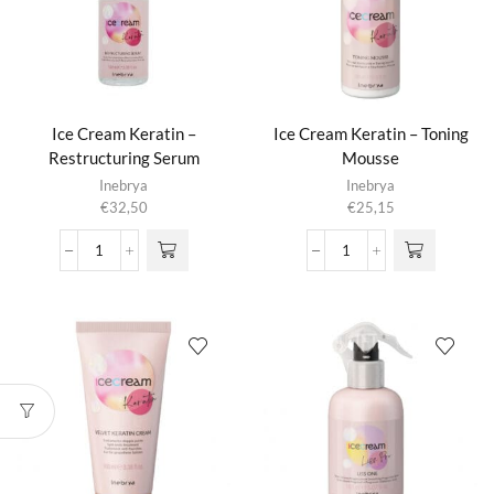
Ice Cream Keratin –
Ice Cream Keratin – Toning
Restructuring Serum
Mousse
Inebrya
Inebrya
€
32,50
€
25,15
Ice
Ice
Cream
Cream
Keratin
Keratin
-
-
Restructuring
Toning
Serum
Mousse
aantal
aantal