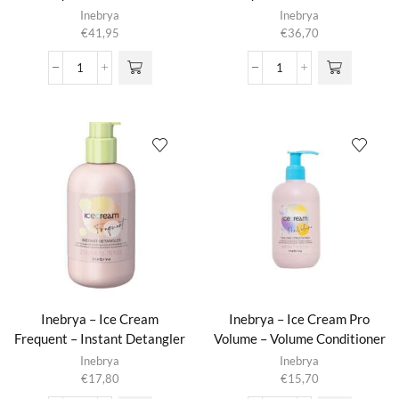
Conditioner
Inebrya
Inebrya
€
41,95
€
36,70
Inebrya
Inebrya
-
-
Ice
Ice
Cream
Cream
Frequent
Frequent
-
-
Best
Best
Care
Care
Conditioner
Oil
aantal
aantal
Inebrya – Ice Cream
Inebrya – Ice Cream Pro
Frequent – Instant Detangler
Volume – Volume Conditioner
Inebrya
Inebrya
€
17,80
€
15,70