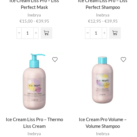
Ice Cream Liss Pro – Liss
Ice Cream Liss Pro – Liss
Perfect Mask
Perfect Shampoo
Dit product
Dit product
Inebrya
Inebrya
heeft
heeft
Prijsklasse:
Prijsklasse:
€
15,00
-
€
39,95
€
12,95
-
€
39,95
meerdere
meerdere
€15,00
€12,95
variaties.
variaties.
tot
tot
Ice
Ice
Deze optie
Deze optie
€39,95
€39,95
Cream
Cream
kan gekozen
kan gekozen
Liss
Liss
worden op de
worden op de
Pro
Pro
productpagina
productpagina
-
-
Liss
Liss
Perfect
Perfect
Mask
Shampoo
aantal
aantal
Ice Cream Liss Pro – Thermo
Ice Cream Pro Volume –
Liss Cream
Volume Shampoo
Dit product
Inebrya
Inebrya
heeft