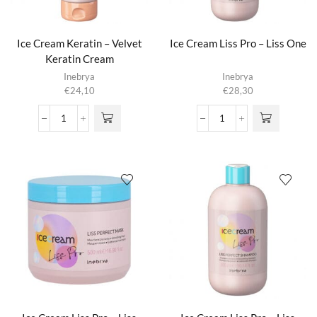
Ice Cream Keratin – Velvet
Ice Cream Liss Pro – Liss One
Keratin Cream
Inebrya
Inebrya
€
24,10
€
28,30
Ice
Ice
Cream
Cream
Keratin
Liss
-
Pro
Velvet
-
Keratin
Liss
Cream
One
aantal
aantal