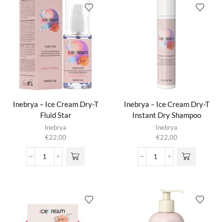
Age
Curly
Therapy
Plus
-
-
Hair
Curl
Lift
Mousse
Serum
aantal
aantal
Inebrya – Ice Cream Dry-T
Inebrya – Ice Cream Dry-T
Fluid Star
Instant Dry Shampoo
Inebrya
Inebrya
€
22,00
€
22,00
Inebrya
Inebrya
-
-
Ice
Ice
Cream
Cream
Dry-
Dry-
T
T
Fluid
Instant