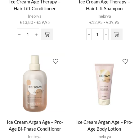
Ice Cream Age Therapy –
Ice Cream Age Therapy –
Hair Lift Conditioner
Hair Lift Shampoo
Dit product
Dit product
Inebrya
Inebrya
heeft
heeft
Prijsklasse:
Prijsklasse:
€
13,80
-
€
39,95
€
12,95
-
€
39,95
meerdere
meerdere
€13,80
€12,95
variaties.
variaties.
tot
tot
Ice
Ice
Deze optie
Deze optie
€39,95
€39,95
Cream
Cream
kan gekozen
kan gekozen
Age
Age
worden op de
worden op de
Therapy
Therapy
productpagina
productpagina
-
-
Hair
Hair
Lift
Lift
Conditioner
Shampoo
aantal
aantal
Ice Cream Argan Age – Pro-
Ice Cream Argan Age – Pro-
Age Bi-Phase Conditioner
Age Body Lotion
Inebrya
Inebrya