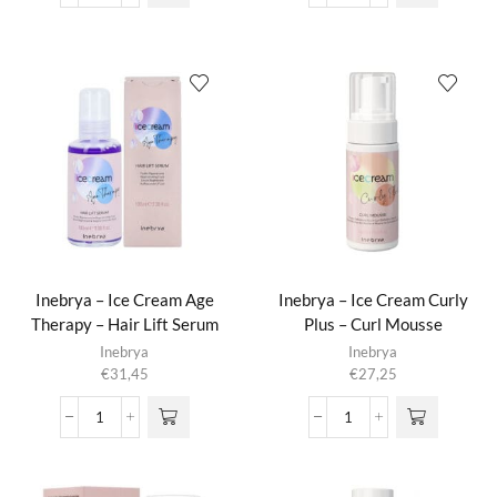
-
-
Ice
Ice
Cream
Cream
Age
Age
Therapy
Therapy
-
-
Anti
Hair
Breakage
Lift
Cream
Kit:
aantal
Shampoo
+
Conditioner
aantal
Inebrya – Ice Cream Age
Inebrya – Ice Cream Curly
Therapy – Hair Lift Serum
Plus – Curl Mousse
Inebrya
Inebrya
€
31,45
€
27,25
Inebrya
Inebrya
-
-
Ice
Ice
Cream
Cream