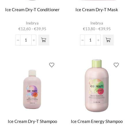
Ice Cream Dry-T Conditioner
Ice Cream Dry-T Mask
Dit product
Dit product
Inebrya
Inebrya
heeft
heeft
Prijsklasse:
Prijsklasse:
€
12,60
-
€
39,95
€
13,80
-
€
39,95
meerdere
meerdere
€12,60
€13,80
variaties.
variaties.
tot
tot
Ice
Ice
Deze optie
Deze optie
€39,95
€39,95
Cream
Cream
kan gekozen
kan gekozen
Dry-
Dry-
worden op de
worden op de
T
T
productpagina
productpagina
Conditioner
Mask
aantal
aantal
Ice Cream Dry-T Shampoo
Ice Cream Energy Shampoo