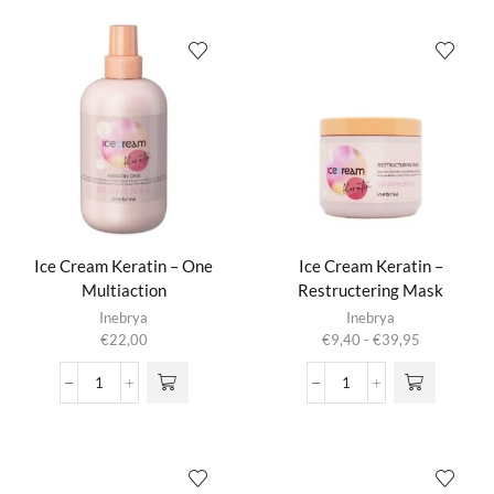
Keratin
Keratin
-
-
Bi-
Oil
Phase
Elixir
Conditioner
aantal
aantal
Ice Cream Keratin – One
Ice Cream Keratin –
Multiaction
Restructering Mask
Dit product
Inebrya
Inebrya
heeft
Prijsklasse:
€
22,00
€
9,40
-
€
39,95
meerdere
€9,40
variaties.
tot
Ice
Ice
Deze optie
€39,95
Cream
Cream
kan gekozen
Keratin
Keratin
worden op de
-
-
productpagina
One
Restructering