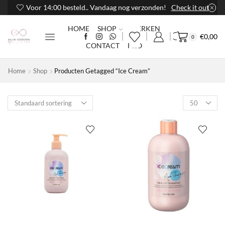
Voor 14:00 besteld.. Vandaag nog verzonden!
Check it out
HOME
SHOP
MERKEN
€
0,00
0
CONTACT
PRO
Home
Shop
Producten Getagged “Ice Cream”
Products
per
page