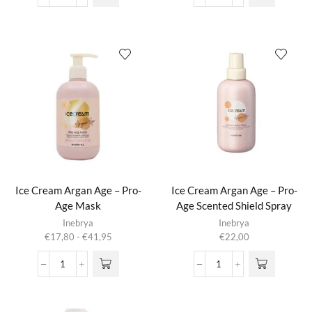
Cream
Cream
Argan
Argan
Age
Age
-
-
Pro-
Pro-
Age
Age
Frizz-
Hand
Free
Cream
Spray
aantal
aantal
Ice Cream Argan Age – Pro-
Ice Cream Argan Age – Pro-
Age Mask
Age Scented Shield Spray
Dit product
Inebrya
Inebrya
heeft
Prijsklasse:
€
17,80
-
€
41,95
€
22,00
meerdere
€17,80
variaties.
tot
Ice
Ice
Deze optie
€41,95
Cream
Cream
kan gekozen
Argan
Argan
worden op de
Age
Age
productpagina