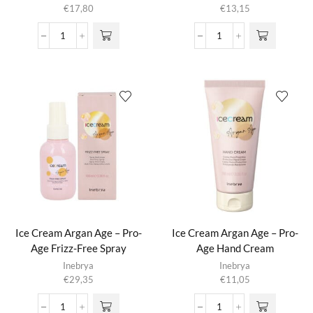
€
17,80
€
13,15
Ice
Ice
Cream
Cream
Argan
Argan
Age
Age
-
-
Pro-
Pro-
Age
Age
Bi-
Body
Phase
Lotion
Conditioner
aantal
aantal
Ice Cream Argan Age – Pro-
Ice Cream Argan Age – Pro-
Age Frizz-Free Spray
Age Hand Cream
Inebrya
Inebrya
€
29,35
€
11,05
Ice
Ice