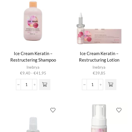
Multiaction
Mask
aantal
aantal
Ice Cream Keratin –
Ice Cream Keratin –
Restructering Shampoo
Restructuring Lotion
Dit product
Inebrya
Inebrya
heeft
Prijsklasse:
€
9,40
-
€
41,95
€
39,85
meerdere
€9,40
variaties.
tot
Ice
Ice
Deze optie
€41,95
Cream
Cream
kan gekozen
Keratin
Keratin
worden op de
-
-
productpagina
Restructering
Restructuring
Shampoo
Lotion
aantal
aantal