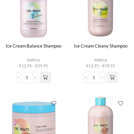
Shampoo
Treatment
aantal
aantal
Ice Cream Balance Shampoo
Ice Cream Cleany Shampoo
Dit product
Dit product
Inebrya
Inebrya
heeft
heeft
Prijsklasse:
Prijsklasse:
€
12,95
-
€
39,95
€
12,95
-
€
39,95
meerdere
meerdere
€12,95
€12,95
variaties.
variaties.
tot
tot
Ice
Ice
Deze optie
Deze optie
€39,95
€39,95
Cream
Cream
kan gekozen
kan gekozen
Balance
Cleany
worden op de
worden op de
Shampoo
Shampoo
productpagina
productpagina
aantal
aantal