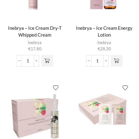
aantal
Inebrya – Ice Cream Dry-T
Inebrya – Ice Cream Energy
Whipped Cream
Lotion
Inebrya
Inebrya
€
17,80
€
28,30
Inebrya
Inebrya
-
-
Ice
Ice
Cream
Cream
Dry-
Energy
T
Lotion
Whipped
aantal
Cream
aantal