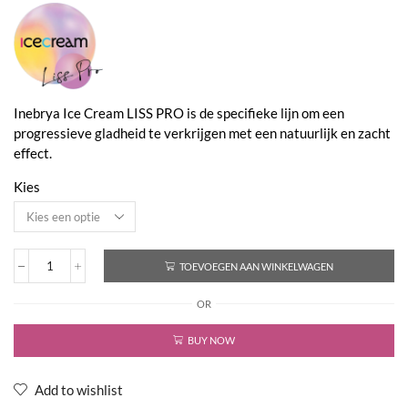
€12,95
tot
€39,95
Inebrya Ice Cream LISS PRO is de specifieke lijn om een ​​
progressieve gladheid te verkrijgen met een natuurlijk en zacht
effect.
Kies
TOEVOEGEN AAN WINKELWAGEN
Ice
Cream
OR
Liss
Pro
-
BUY NOW
Liss
Perfect
Shampoo
Add to wishlist
aantal