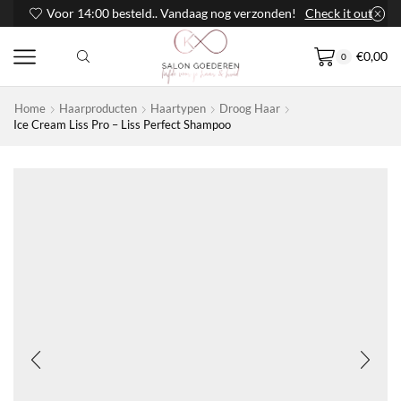
Voor 14:00 besteld.. Vandaag nog verzonden!
Check it out
€
0,00
0
Home
Haarproducten
Haartypen
Droog Haar
Ice Cream Liss Pro – Liss Perfect Shampoo