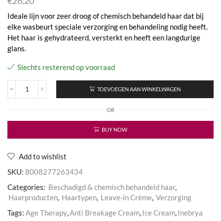
€
26,20
Ideale lijn voor zeer droog of chemisch behandeld haar dat bij
elke wasbeurt speciale verzorging en behandeling nodig heeft.
Het haar is gehydrateerd, versterkt en heeft een langdurige
glans.
Slechts resterend op voorraad
TOEVOEGEN AAN WINKELWAGEN
Inebrya
-
OR
Ice
Cream
Age
BUY NOW
Therapy
-
Anti
Add to wishlist
Breakage
SKU:
8008277263434
Cream
aantal
Categories:
Beschadigd & chemisch behandeld haar
,
Haarproducten
,
Haartypen
,
Leave-in Crème
,
Verzorging
Tags:
Age Therapy
,
Anti Breakage Cream
,
Ice Cream
,
Inebrya