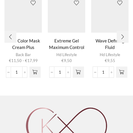
Nº05 Color Mask
Extreme Gel
Wave Defining
Cream Plus
Maximum Control
Fluid
Dit product
Back Bar
Hd Lifestyle
Hd Lifestyle
heeft
Prijsklasse:
€
11,50
-
€
17,99
€
9,50
€
9,55
meerdere
€11,50
variaties.
tot
Nº05
Extreme
Wave
Deze optie
€17,99
Color
Gel
Defining
kan gekozen
Mask
Maximum
Fluid
worden op de
Cream
Control
aantal
productpagina
Plus
aantal
aantal