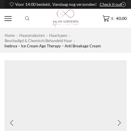
Voor 14:00 besteld.. Vandaag nog verzonden!
Check it out
€
0,00
0
Home
Haarproducten
Haartypen
Beschadigd & Chemisch Behandeld Haar
Inebrya – Ice Cream Age Therapy – Anti Breakage Cream