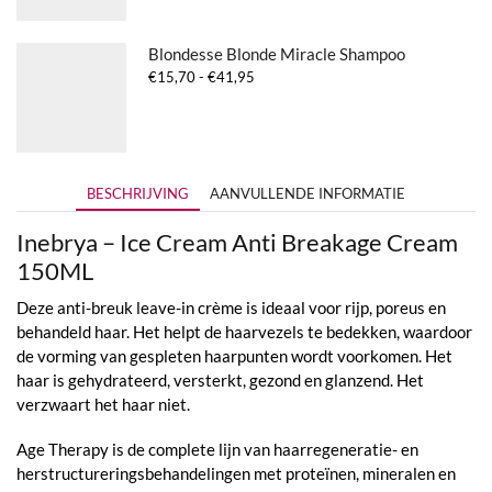
€41,95
Blondesse Blonde Miracle Shampoo
Prijsklasse:
€
15,70
-
€
41,95
€15,70
tot
€41,95
BESCHRIJVING
AANVULLENDE INFORMATIE
Inebrya – Ice Cream Anti Breakage Cream
150ML
Deze anti-breuk leave-in crème is ideaal voor rijp, poreus en
behandeld haar. Het helpt de haarvezels te bedekken, waardoor
de vorming van gespleten haarpunten wordt voorkomen. Het
haar is gehydrateerd, versterkt, gezond en glanzend. Het
verzwaart het haar niet.
Age Therapy is de complete lijn van haarregeneratie- en
herstructureringsbehandelingen met proteïnen, mineralen en