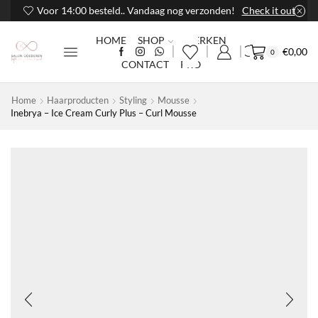
Voor 14:00 besteld.. Vandaag nog verzonden!
Check it out
HOME
SHOP
MERKEN
€
0,00
0
CONTACT
PRO
Home
Haarproducten
Styling
Mousse
Inebrya – Ice Cream Curly Plus – Curl Mousse