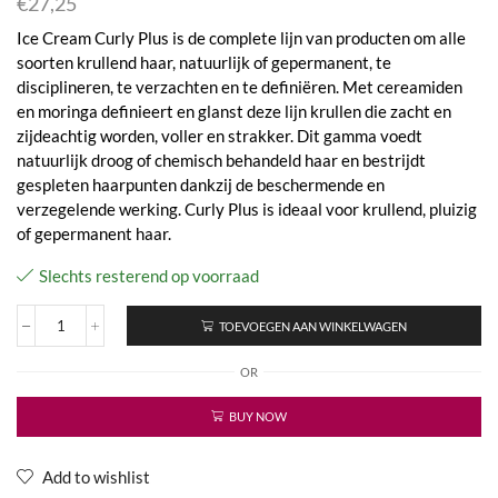
€
27,25
Ice Cream Curly Plus is de complete lijn van producten om alle
soorten krullend haar, natuurlijk of gepermanent, te
disciplineren, te verzachten en te definiëren. Met cereamiden
en moringa definieert en glanst deze lijn krullen die zacht en
zijdeachtig worden, voller en strakker. Dit gamma voedt
natuurlijk droog of chemisch behandeld haar en bestrijdt
gespleten haarpunten dankzij de beschermende en
verzegelende werking. Curly Plus is ideaal voor krullend, pluizig
of gepermanent haar.
Slechts resterend op voorraad
TOEVOEGEN AAN WINKELWAGEN
Inebrya
-
OR
Ice
Cream
Curly
BUY NOW
Plus
-
Curl
Add to wishlist
Mousse