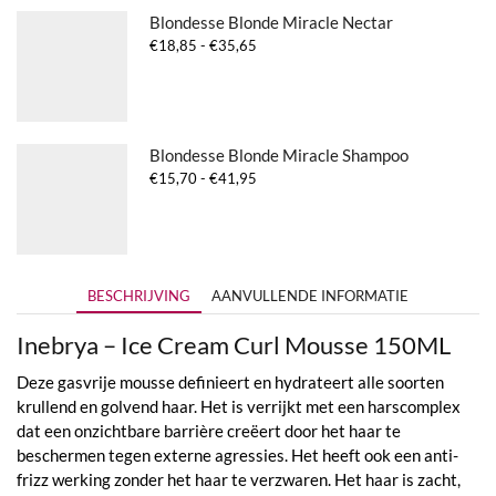
Blondesse Blonde Miracle Nectar
Prijsklasse:
€
18,85
-
€
35,65
€18,85
tot
€35,65
Blondesse Blonde Miracle Shampoo
Prijsklasse:
€
15,70
-
€
41,95
€15,70
tot
€41,95
BESCHRIJVING
AANVULLENDE INFORMATIE
Inebrya – Ice Cream Curl Mousse 150ML
Deze gasvrije mousse definieert en hydrateert alle soorten
krullend en golvend haar. Het is verrijkt met een harscomplex
dat een onzichtbare barrière creëert door het haar te
beschermen tegen externe agressies. Het heeft ook een anti-
frizz werking zonder het haar te verzwaren. Het haar is zacht,