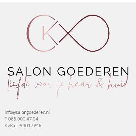
aantal
Avocado
aantal
&
Wheat
aantal
info@salongoederen.nl
T 085 000 47 04
KvK nr. 94017948