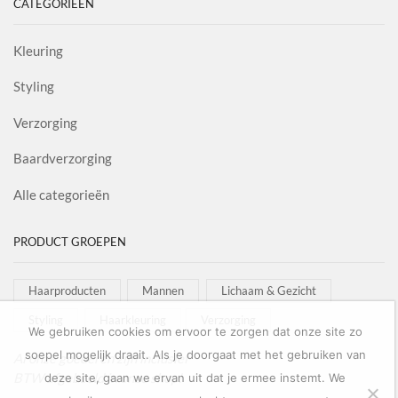
CATEGORIEËN
Kleuring
Styling
Verzorging
Baardverzorging
Alle categorieën
PRODUCT GROEPEN
Haarproducten
Mannen
Lichaam & Gezicht
Styling
Haarkleuring
Verzorging
We gebruiken cookies om ervoor te zorgen dat onze site zo
soepel mogelijk draait. Als je doorgaat met het gebruiken van
Al onze goederen zijn inclusief
BTW afgebeeld in onze shop!
deze site, gaan we ervan uit dat je ermee instemt. We