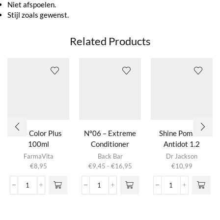
Niet afspoelen.
Stijl zoals gewenst.
Related Products
Life Color Plus
Nº06 – Extreme
Shine Pomade
100ml
Conditioner
Antidot 1.2
Dit product
Dit product
Avocado & Wheat
FarmaVita
Back Bar
Dr Jackson
heeft
heeft
Prijsklasse:
€
8,95
€
9,45
-
€
16,95
€
10,99
meerdere
meerdere
€9,45
variaties.
variaties.
tot
Life
Nº06
Shine
Deze optie
Deze optie
€16,95
Color
-
Pomade
kan gekozen
kan gekozen
Plus
Extreme
Antidot
worden op de
worden op de
100ml
Conditioner
1.2
productpagina
productpagina