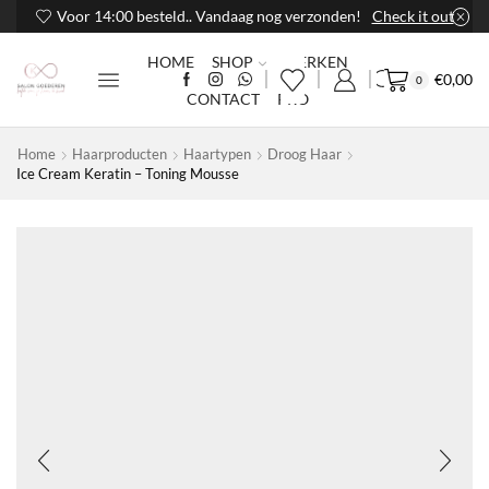
Voor 14:00 besteld.. Vandaag nog verzonden!
Check it out
HOME
SHOP
MERKEN
€
0,00
0
CONTACT
PRO
Home
Haarproducten
Haartypen
Droog Haar
Ice Cream Keratin – Toning Mousse