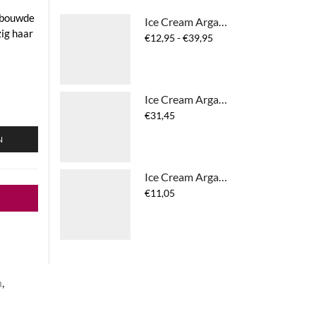
ebouwde
Ice Cream Argan Age - Pro-Age Shampoo
zig haar
Prijsklasse:
€
12,95
-
€
39,95
€12,95
tot
€39,95
Ice Cream Argan Age - Pro-Age Treatment
€
31,45
N
Ice Cream Argan Age - Pro-Age Hand Cream
€
11,05
n
,