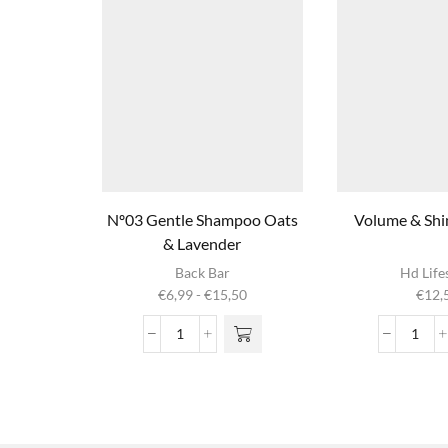
Nº03 Gentle Shampoo Oats
Volume & Sh
& Lavender
Dit product
Back Bar
Hd Life
heeft
Prijsklasse:
€
6,99
-
€
15,50
€
12,
meerdere
€6,99
variaties. Deze
tot
Nº03
Volu
optie kan
€15,50
Gentle
&
gekozen
Shampoo
Shine
worden op de
Oats
Mous
productpagina
&
aanta
Lavender