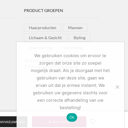
PRODUCT GROEPEN
Haarproducten
Mannen
Lichaam & Gezicht
Styling
Haarkleuring
Verzorging
We gebruiken cookies om ervoor te
Al onze goederen zijn inclusief
zorgen dat onze site zo soepel
BTW afgebeeld in onze shop!
mogelijk draait. Als je doorgaat met het
gebruiken van deze site, gaan we
ervan uit dat je ermee instemt. We
gebruiken uw gegevens slechts voor
een correcte afhandeling van uw
bestelling!
Ok
 WINKELWAGEN
BUY NOW