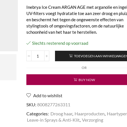
Inebrya Ice Cream ARGAN AGE met arganolie en ing
UV-filters voegt hydratatie toe aan zeer droog en plui
en beschermt het tegen de ongewenste effecten van
stylingtools of omgevingsfactoren, om de natuurlijke
schoonheid van het haar te herstellen.
Slechts resterend op voorraad
TOEVOEGEN AAN WINKELWAGE
Ice
Cream
OR
Argan
Age
BUY NOW
-
Pro-
Age
Add to wishlist
Bi-
Phase
SKU:
8008277263311
Conditioner
Categories:
Droog haar
,
Haarproducten
,
Haartype
aantal
Leave-in Sprays & Anti-Klit
,
Verzorging