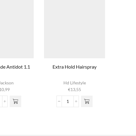
e Antidot 1.1
Extra Hold Hairspray
Extre
Jackson
Hd Lifestyle
10,99
€
13,55
att
Extra
omade
Hold
ntidot
Hairspray
1
aantal
ntal