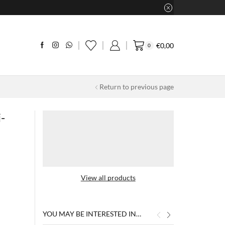
€
0,00
0
Return to previous page
-
View all products
YOU MAY BE INTERESTED IN…