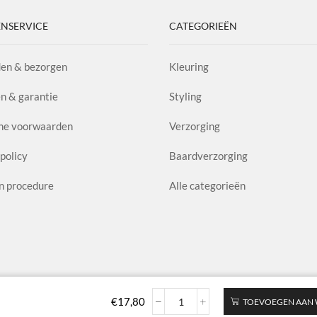
NSERVICE
CATEGORIEËN
en & bezorgen
Kleuring
n & garantie
Styling
ne voorwaarden
Verzorging
policy
Baardverzorging
n procedure
Alle categorieën
€
17,80
TOEVOEGEN AAN
Ice