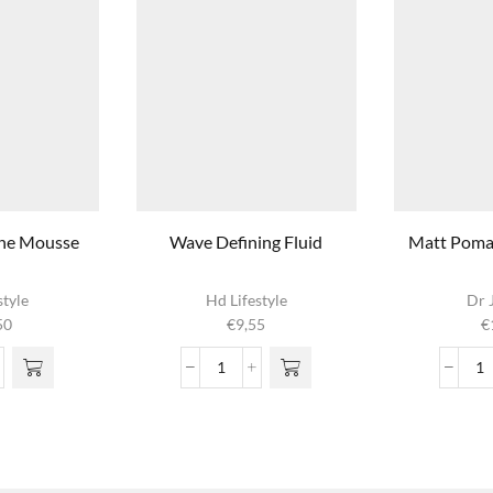
ine Mousse
Wave Defining Fluid
Matt Pomad
style
Hd Lifestyle
Dr 
50
€
9,55
€
me
Wave
M
Defining
P
Fluid
A
se
aantal
1.
l
aa