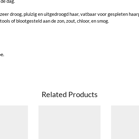
 de dag.
eer droog, pluizig en uitgedroogd haar, vatbaar voor gespleten haar
ols of blootgesteld aan de zon, zout, chloor, en smog.
e.
Related Products