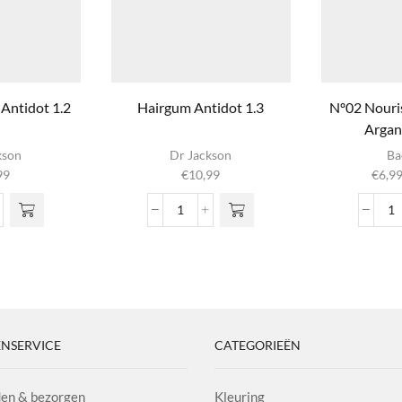
Antidot 1.2
Hairgum Antidot 1.3
Nº02 Nouri
Argan
Dit pr
kson
Dr Jackson
Ba
hee
99
€
10,99
€
6,9
meer
variatie
Hairgum
N
optie
de
Antidot
N
geko
ot
1.3
S
worden
aantal
A
product
l
&
H
aa
NSERVICE
CATEGORIEËN
en & bezorgen
Kleuring