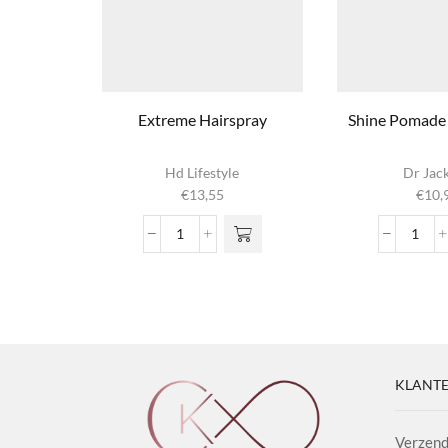
Extreme Hairspray
Shine Pomade 
Hd Lifestyle
Dr Jac
€
13,55
€
10,
Extreme
Shine
Hairspray
Poma
aantal
Antid
1.2
aanta
KLANTE
Verzend