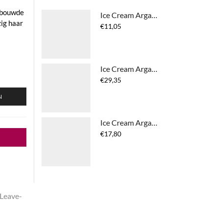
ebouwde
Ice Cream Argan Age - Pro-Age Hand Cream
zig haar
€
11,05
Ice Cream Argan Age - Pro-Age Frizz-Free Spray
€
29,35
N
Ice Cream Argan Age - Pro-Age Bi-Phase Conditioner
€
17,80
Leave-