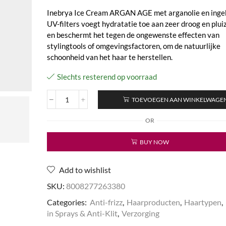
Inebrya Ice Cream ARGAN AGE met arganolie en ing
UV-filters voegt hydratatie toe aan zeer droog en plui
en beschermt het tegen de ongewenste effecten van
stylingtools of omgevingsfactoren, om de natuurlijke
schoonheid van het haar te herstellen.
Slechts resterend op voorraad
TOEVOEGEN AAN WINKELWAGE
Ice
Cream
OR
Argan
Age
BUY NOW
-
Pro-
Age
Add to wishlist
Scented
Shield
SKU:
8008277263380
Spray
Categories:
Anti-frizz
,
Haarproducten
,
Haartypen
,
aantal
in Sprays & Anti-Klit
,
Verzorging