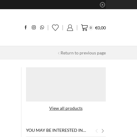
€
0,00
0
Return to previous page
View all products
YOU MAY BE INTERESTED IN…