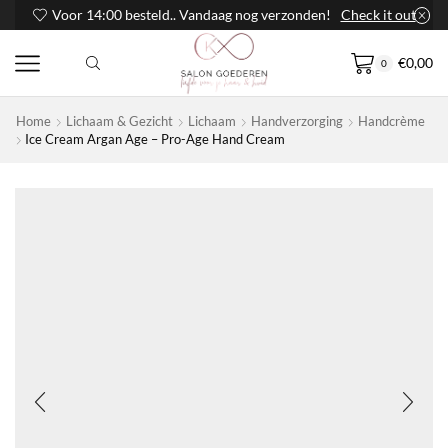
Voor 14:00 besteld.. Vandaag nog verzonden!
Check it out
€
0,00
0
Home
Lichaam & Gezicht
Lichaam
Handverzorging
Handcrème
Ice Cream Argan Age – Pro-Age Hand Cream