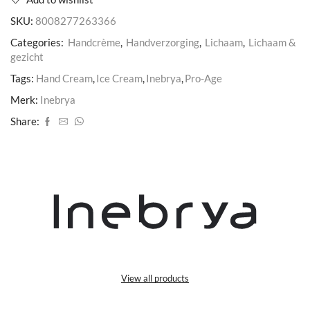
Cream
SKU:
8008277263366
aantal
Categories:
Handcrème
,
Handverzorging
,
Lichaam
,
Lichaam &
gezicht
Tags:
Hand Cream
,
Ice Cream
,
Inebrya
,
Pro-Age
Merk:
Inebrya
Share:
View all products