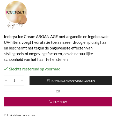
Inebrya Ice Cream ARGAN AGE met arganolie en ingebouwde
UV-filters voegt hydratatie toe aan zeer droog en pluizig haar
en beschermt het tegen de ongewenste effecten van
stylingtools of omgevingsfactoren, om de natuurlijke
schoonheid van het haar te herstellen.
Slechts resterend op voorraad
TOEVOEGEN AAN WINKELWAGEN
Ice
Cream
OR
Argan
Age
-
BUY NOW
Pro-
Age
Hand
Add to wishlist