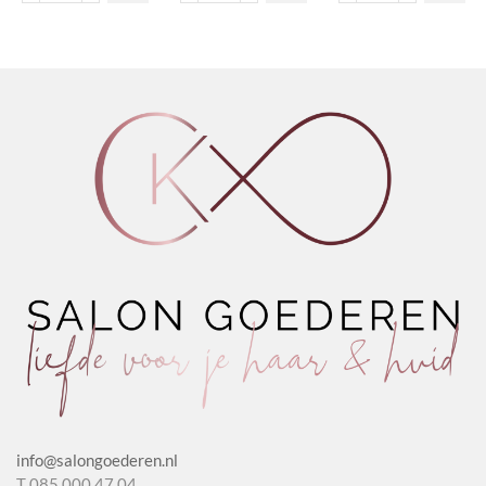
Micellar
&
Purifying
Water
Orange
Cleansing
aantal
Olie
Gel
aantal
aantal
info@salongoederen.nl
T 085 000 47 04