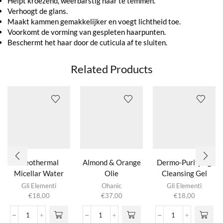
Helpt kroezend, weerbarstig haar te temmen.
Verhoogt de glans.
Maakt kammen gemakkelijker en voegt lichtheid toe.
Voorkomt de vorming van gespleten haarpunten.
Beschermt het haar door de cuticula af te sluiten.
Related Products
Geothermal
Almond & Orange
Dermo-Purifying
Micellar Water
Olie
Cleansing Gel
Gli Elementi
Ohanic
Gli Elementi
€
18,00
€
37,00
€
18,00
Geothermal
Almond
Dermo-