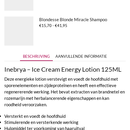
tot
€35,65
Blondesse Blonde Miracle Shampoo
Prijsklasse:
€
15,70
-
€
41,95
€15,70
tot
€41,95
BESCHRIJVING
AANVULLENDE INFORMATIE
Inebrya – Ice Cream Energy Lotion 125ML
Deze energieke lotion verstevigt en voedt de hoofdhuid met
sporenelementen en zijdeproteïnen en heeft een effectieve
regenererende werking. Het bevat extracten van brandnetel en
rozemarijn met herbalancerende eigenschappen en kan
roodheid veroorzaken.
Versterkt en voedt de hoofdhuid
Stimulerende en versterkende werking
Hulpmiddel ter voorkoming van haaruitval