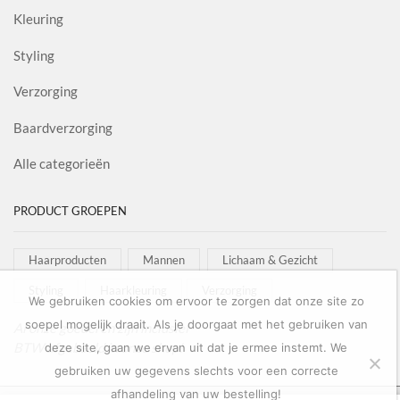
Kleuring
Styling
Verzorging
Baardverzorging
Alle categorieën
PRODUCT GROEPEN
Haarproducten
Mannen
Lichaam & Gezicht
Styling
Haarkleuring
Verzorging
We gebruiken cookies om ervoor te zorgen dat onze site zo
soepel mogelijk draait. Als je doorgaat met het gebruiken van
Al onze goederen zijn inclusief
BTW afgebeeld in onze shop!
deze site, gaan we ervan uit dat je ermee instemt. We
gebruiken uw gegevens slechts voor een correcte
afhandeling van uw bestelling!