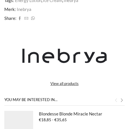
Tags:
Energy Lotion
,
Ice Cream
,
Inebrya
Merk:
Inebrya
Share:
View all products
YOU MAY BE INTERESTED IN…
Blondesse Blonde Miracle Nectar
Prijsklasse:
€
18,85
-
€
35,65
€18,85