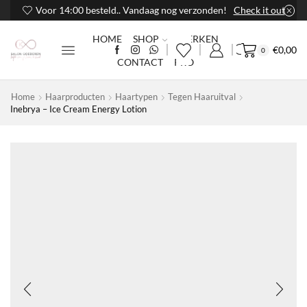
Voor 14:00 besteld.. Vandaag nog verzonden!
Check it out
HOME
SHOP
MERKEN
€
0,00
0
CONTACT
PRO
Home
Haarproducten
Haartypen
Tegen Haaruitval
Inebrya – Ice Cream Energy Lotion