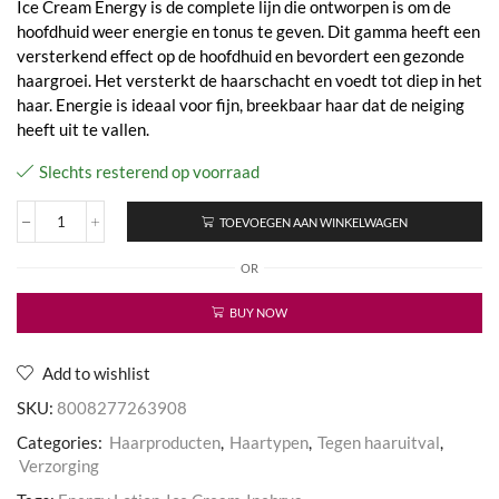
Ice Cream Energy is de complete lijn die ontworpen is om de
hoofdhuid weer energie en tonus te geven. Dit gamma heeft een
versterkend effect op de hoofdhuid en bevordert een gezonde
haargroei. Het versterkt de haarschacht en voedt tot diep in het
haar. Energie is ideaal voor fijn, breekbaar haar dat de neiging
heeft uit te vallen.
Slechts resterend op voorraad
TOEVOEGEN AAN WINKELWAGEN
Inebrya
-
OR
Ice
Cream
Energy
BUY NOW
Lotion
aantal
Add to wishlist
SKU:
8008277263908
Categories:
Haarproducten
,
Haartypen
,
Tegen haaruitval
,
Verzorging