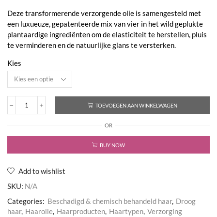
€53,50
Deze transformerende verzorgende olie is samengesteld met
een luxueuze, gepatenteerde mix van vier in het wild geplukte
plantaardige ingrediënten om de elasticiteit te herstellen, pluis
te verminderen en de natuurlijke glans te versterken.
Kies
TOEVOEGEN AAN WINKELWAGEN
Oil
Hair
OR
Treatment
NEW
aantal
BUY NOW
Add to wishlist
SKU:
N/A
Categories:
Beschadigd & chemisch behandeld haar
,
Droog
haar
,
Haarolie
,
Haarproducten
,
Haartypen
,
Verzorging