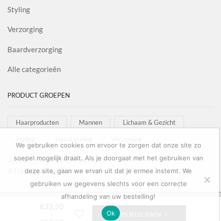
Styling
Verzorging
Baardverzorging
Alle categorieën
PRODUCT GROEPEN
Haarproducten
Mannen
Lichaam & Gezicht
Styling
Haarkleuring
Verzorging
We gebruiken cookies om ervoor te zorgen dat onze site zo
soepel mogelijk draait. Als je doorgaat met het gebruiken van
Al onze goederen zijn inclusief
BTW afgebeeld in onze shop!
deze site, gaan we ervan uit dat je ermee instemt. We
gebruiken uw gegevens slechts voor een correcte
afhandeling van uw bestelling!
Copyright © 2022
Salon Goederen
Prijsklasse: €32,50 tot €53,50
€
32,50
Ok
-
OPTIES SELECTEREN