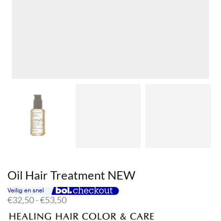
Oil Hair Treatment NEW
Prijsklasse:
€
32,50
-
€
53,50
€32,50
tot