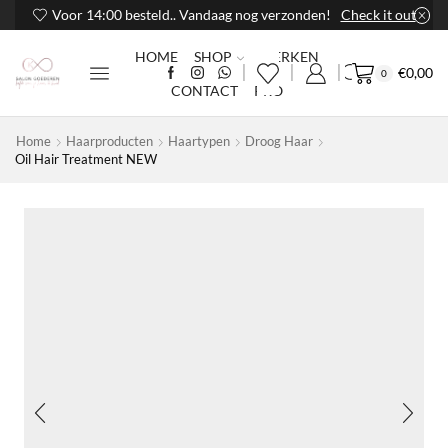
Voor 14:00 besteld.. Vandaag nog verzonden!
Check it out
HOME
SHOP
MERKEN
€
0,00
0
CONTACT
PRO
Home
Haarproducten
Haartypen
Droog Haar
Oil Hair Treatment NEW