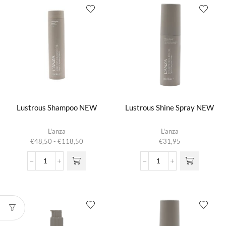
aantal
Lustrous Shampoo NEW
Lustrous Shine Spray NEW
Dit product
L'anza
L'anza
heeft
Prijsklasse:
€
48,50
-
€
118,50
€
31,95
meerdere
€48,50
variaties.
tot
Lustrous
Lustrous
Deze optie
€118,50
Shampoo
Shine
kan gekozen
NEW
Spray
worden op de
aantal
NEW
productpagina
aantal