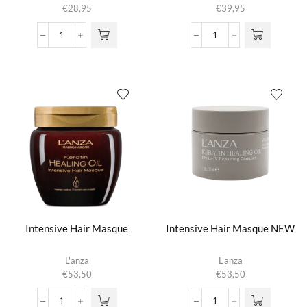
€
28,95
€
39,95
Brush
Defrizz
Thru
Cream
Hair
NEW
Spray
aantal
NEW
aantal
Intensive Hair Masque
Intensive Hair Masque NEW
L'anza
L'anza
€
53,50
€
53,50
Intensive
Intensive