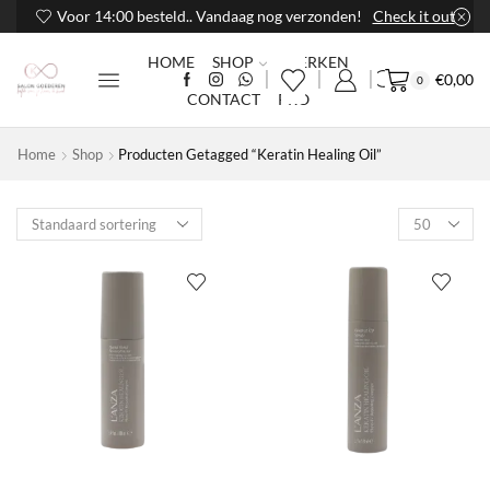
Voor 14:00 besteld.. Vandaag nog verzonden!
Check it out
HOME
SHOP
MERKEN
€
0,00
0
CONTACT
PRO
Home
Shop
Producten Getagged “Keratin Healing Oil”
Products
per
page