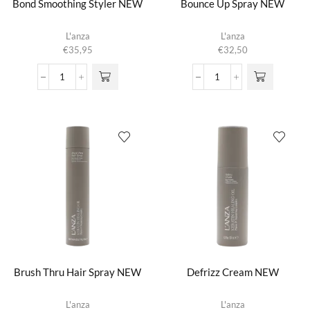
Bond Smoothing Styler NEW
Bounce Up Spray NEW
L'anza
L'anza
€
35,95
€
32,50
Bond
Bounce
Smoothing
Up
Styler
Spray
NEW
NEW
aantal
aantal
Brush Thru Hair Spray NEW
Defrizz Cream NEW
L'anza
L'anza