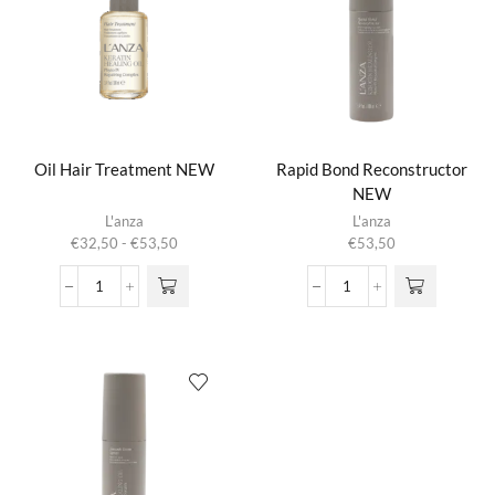
Oil Hair Treatment NEW
Rapid Bond Reconstructor
NEW
Dit product
L'anza
L'anza
heeft
Prijsklasse:
€
32,50
-
€
53,50
€
53,50
meerdere
€32,50
variaties.
tot
Oil
Rapid
Deze optie
€53,50
Hair
Bond
kan gekozen
Treatment
Reconstructor
worden op de
NEW
NEW
productpagina
aantal
aantal