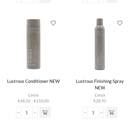
Hair
Hair
Masque
Masque
aantal
NEW
aantal
Lustrous Conditioner NEW
Lustrous Finishing Spray
NEW
Dit product
L'anza
L'anza
heeft
Prijsklasse:
€
48,50
-
€
150,00
€
28,95
meerdere
€48,50
variaties.
tot
Lustrous
Lustrous
Deze optie
€150,00
Conditioner
Finishing
kan gekozen
NEW
Spray
worden op de
aantal
NEW
productpagina