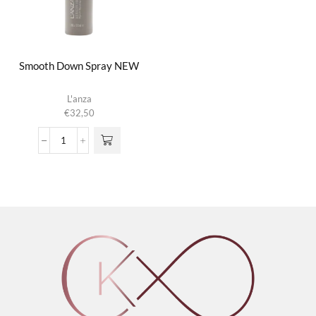
Smooth Down Spray NEW
L'anza
€
32,50
Smooth
Down
Spray
NEW
aantal