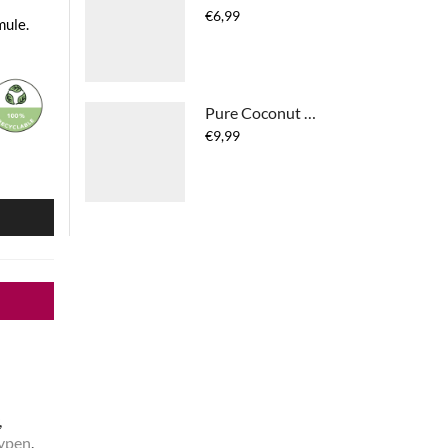
€
6,99
mule.
Pure Coconut & Aloe Vera Serum
€
9,99
N
,
ypen
,