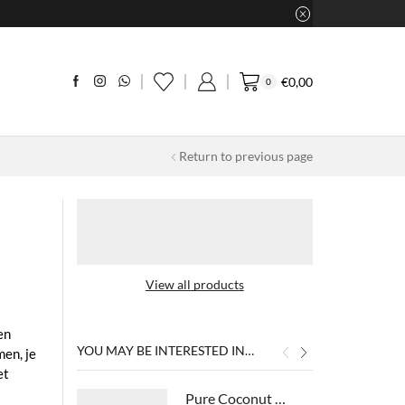
€
0,00
0
Return to previous page
View all products
en
YOU MAY BE INTERESTED IN…
men, je
et
Pure Coconut & Aloe Vera Conditioner