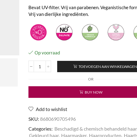
Bevat UV-filter. Vrij van parabenen. Veganistische for
Vrij van dierlijke ingrediënten.
Op voorraad
TOEVOEGEN AAN WINKELWAGE
Pure
Coconut
OR
&
Aloe
BUY NOW
Vera
Pre-
Hairmask
Add to wishlist
aantal
SKU:
8680690705496
Categories:
Beschadigd & chemisch behandeld haar
Gekleurd haar
,
Haarmasker
,
Haarproducten
,
Haart