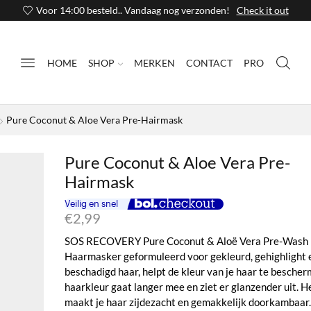
Voor 14:00 besteld.. Vandaag nog verzonden!
Check it out
HOME
SHOP
MERKEN
CONTACT
PRO
Pure Coconut & Aloe Vera Pre-Hairmask
Pure Coconut & Aloe Vera Pre-
Hairmask
€
2,99
SOS RECOVERY Pure Coconut & Aloë Vera Pre-Wash
Haarmasker geformuleerd voor gekleurd, gehighlight 
beschadigd haar, helpt de kleur van je haar te bescher
haarkleur gaat langer mee en ziet er glanzender uit. H
maakt je haar zijdezacht en gemakkelijk doorkambaar.