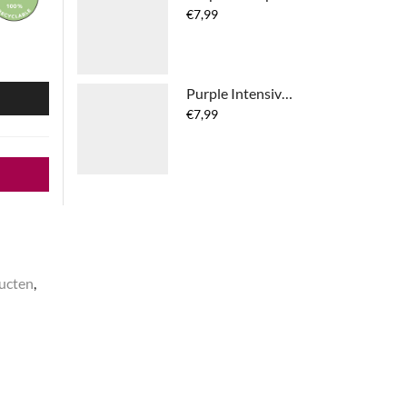
€
7,99
Purple Intensive Hair Care Mask
N
€
7,99
ucten
,