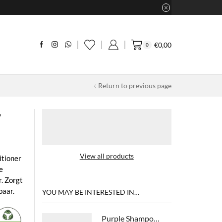
€
0,00
0
Return to previous page
y
View all products
itioner
e
r. Zorgt
baar.
YOU MAY BE INTERESTED IN…
Purple Shampoo - No Sulfate