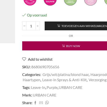
Op voorraad
TOEVOEGEN AAN WINKELWAGE
Purple
Leave
OR
In
Conditioner
BUY NOW
Spray
aantal
Add to wishlist
SKU:
8680690705656
Categories:
Grijs/wit/platina/blond haar
,
Haarprod
Haartypen
,
Leave-in Sprays & Anti-Klit
,
Verzorging
Tags:
Leave-In
,
Purple
,
URBAN CARE
Merk:
URBAN CARE
Share: